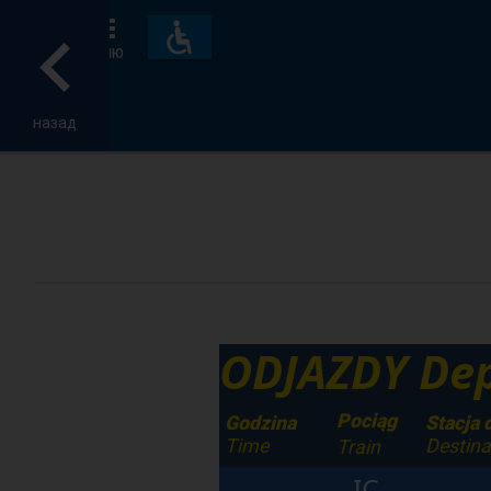
Пристосування
та
МЕНЮ
зручності
назад
ODJAZDY Dep
Pociąg
Godzina
Stacja 
Time
Destina
Train
IC