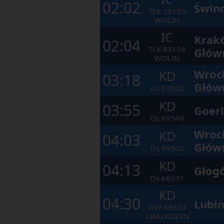
02:02
Świno
TLK
38195
WOLIN
IC
Krak
02:04
TLK
83194
Głów
WOLIN
Wroc
KD
03:18
Głów
Os
69500
KD
03:55
Goerl
Os
69549
Wroc
KD
04:03
Głów
Os
69502
KD
04:13
Głog
Os
66531
KD
04:30
Lubi
OsP
66533
CHALKOZYN