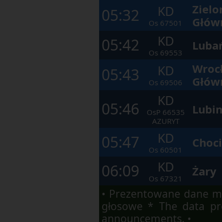
Zielo
елементах
KD
05:32
у
Głów
вікні.
Os
67501
KD
05:42
Lubań
Os
69553
Wroc
KD
05:43
Głów
Os
69506
KD
05:46
Lubi
OsP
66535
AZURYT
KD
05:47
Choc
Os
60501
KD
06:09
Żary
Os
67321
• Prezentowane dane ma
głosowe * The data pre
announcements. •