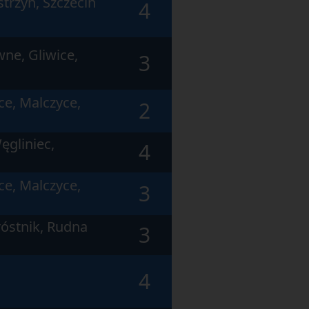
trzyn, Szczecin
4
ne, Gliwice,
3
ce, Malczyce,
2
ęgliniec,
4
ce, Malczyce,
3
róstnik, Rudna
3
4