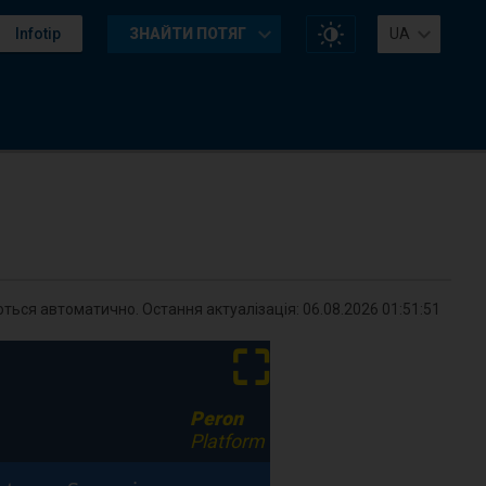
Змінити
Infotip
ЗНАЙТИ ПОТЯГ
UA
контраст
на
сайті
ться автоматично. Остання актуалізація:
06.08.2026 01:51:51
⛶
Peron
Platform