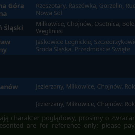
na Góra
Rzeszotary, Raszówka, Gorzelin, R
na
Nowa Sól
Miłkowice, Chojnów, Osetnica, Bole
 Śląski
Węgliniec
ław
Jaśkowice Legnickie, Szczedrzykowi
ny
Środa Śląska, Przedmoście Święte
n
ianów
Jezierzany, Miłkowice, Chojnów, Rok
Jezierzany, Miłkowice, Chojnów, Rok
ją charakter poglądowy, prosimy o zwraca
sented are for reference only; please pay