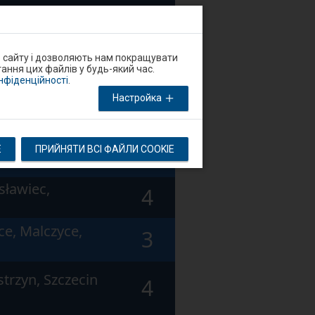
5
о сайту і дозволяють нам покращувати
aworzyna Śląska,
5
ання цих файлів у будь-який час.
онфіденційності
.
Настройка
ce, Malczyce,
3
5
E
ПРИЙНЯТИ ВСІ ФАЙЛИ COOKIE
y Jawor
sławiec,
4
ce, Malczyce,
3
trzyn, Szczecin
4