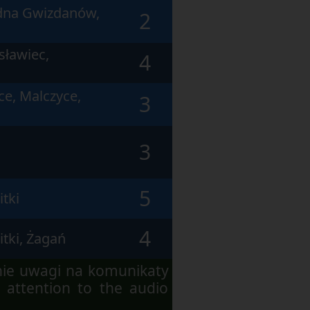
udna Gwizdanów,
2
sławiec,
4
ce, Malczyce,
3
3
5
itki
4
itki, Żagań
nie uwagi na komunikaty
 attention to the audio