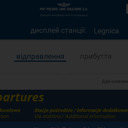
дисплей
Головна
станції
сторінка
дисплей станції:
Legnica
відправлення
прибуття
Дані оновлюю
artures
docelowa
Stacje pośrednie / Informacje dodatkowe
tion
Via stations / Additional information