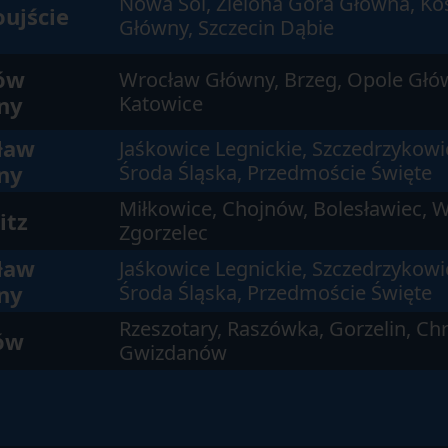
Nowa Sól, Zielona Góra Główna, Kos
ujście
Główny, Szczecin Dąbie
ów
Wrocław Główny, Brzeg, Opole Głów
ny
Katowice
ław
Jaśkowice Legnickie, Szczedrzykowi
ny
Środa Śląska, Przedmoście Święte
Miłkowice, Chojnów, Bolesławiec, W
itz
Zgorzelec
ław
Jaśkowice Legnickie, Szczedrzykowi
ny
Środa Śląska, Przedmoście Święte
Rzeszotary, Raszówka, Gorzelin, Ch
ów
Gwizdanów
n