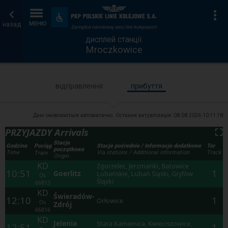
дисплей
Головна
Ін
Пристосування
та
назад
МЕНЮ
станції
сторінка
зручності
дисплей станції:
Mroczkowice
відправлення
прибуття
Дані оновлюються автоматично. Остання актуалізація:
08.08.2026 10:11:18
PRZYJAZDY Arrivals
⛶
Stacja
Godzina
Stacje pośrednie / Informacje dodatkowe
Tor
Pociąg
początkowa
Time
Via stations / Additional information
Track
Train
Origin
KD
Zgorzelec, Jerzmanki, Batowice
10:51
1
Goerlitz
Lubańskie, Lubań Śląski, Gryfów
Os
Śląski
66813
KD
Świeradów-
12:10
1
Orłowice
Os
Zdrój
66816
KD
Jelenia
Stara Kamienica, Kwieciszowice,
12:51
1