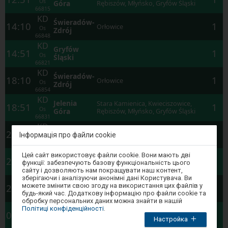
Os
Góra
Rębiszów, Młyńsko, Gryfów Śląski
66815
KD
Świeradów-
14:10
1
Orłowice
Os
Zdrój
66848
KD
Gryfów
14:51
1
Os
Śląski
66821
KD
Świeradów-
18:10
1
Orłowice
Os
Zdrój
66854
KD
Jelenia
Stara Kamienica, Kwieciszowice,
18:51
1
Os
Góra
Rębiszów, Młyńsko, Gryfów Śląski
66831
KD
Świeradów-
20:10
1
Orłowice
Інформація про файли cookie
Os
Zdrój
66856
Увага,
KD
Цей сайт використовує файли cookie. Вони мають дві
Gryfów
20:51
1
ви
функції: забезпечують базову функціональність цього
Os
Śląski
перебуваєте
сайту і дозволяють нам покращувати наш контент,
66837
в
зберігаючи і аналізуючи анонімні дані Користувача. Ви
KD
модальному
Świeradów-
можете змінити свою згоду на використання цих файлів у
21:10
1
Orłowice
вікні.
Os
Zdrój
будь-який час. Додаткову інформацію про файли cookie та
Щоб
66840
обробку персональних даних можна знайти в нашій
закрити
KD
Gierałtów Wykroty, Gierałtów,
Політиці конфіденційності
.
модальне
05:31
1
Węgliniec
Lubań Śląski, Olszyna Lubańska,
Os
Настройка
вікно,
Gryfów Śląski
66801
виберіть