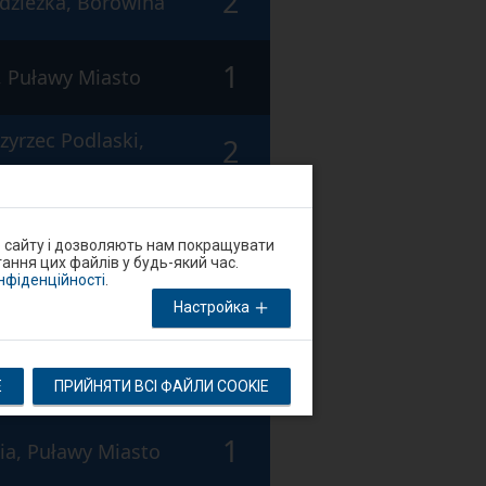
2
dzieżka, Borowina
1
, Puławy Miasto
yrzec Podlaski,
2
1
o, Puławy
о сайту і дозволяють нам покращувати
ання цих файлів у будь-який час.
онфіденційності
.
1
in Główny, Rejowiec
Настройка
yrzec Podlaski,
2
E
ПРИЙНЯТИ ВСІ ФАЙЛИ COOKIE
1
ia, Puławy Miasto