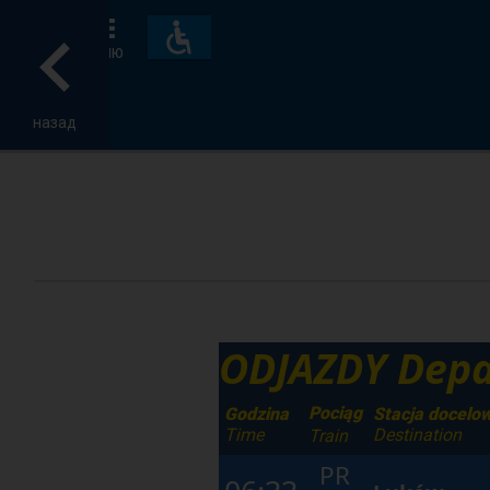
Пристосування
та
МЕНЮ
зручності
назад
ODJAZDY Depa
Pociąg
Godzina
Stacja docelo
Time
Destination
Train
PR