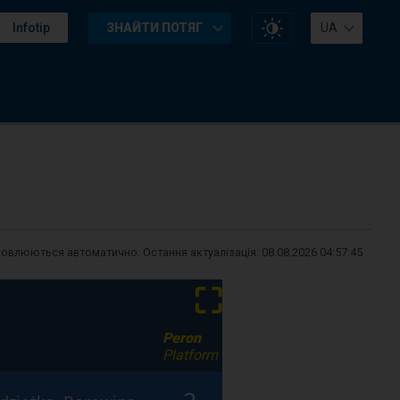
Змінити
Infotip
ЗНАЙТИ ПОТЯГ
UA
контраст
на
сайті
новлюються автоматично. Остання актуалізація:
08.08.2026 04:57:45
⛶
Peron
Platform