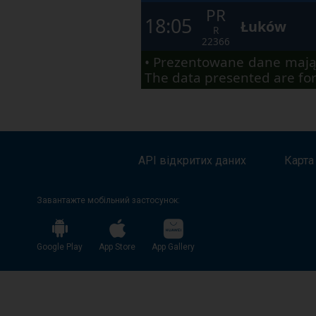
в
PR
18:05
кінці
Łuków
R
вікна.
22366
Натисніть
tab
• Prezentowane dane mają
для
The data presented are for
переміщення
по
наступних
елементах
у
вікні.
API відкритих даних
Карта
Завантажте мобільний застосунок:
Google Play
App Store
App Gallery