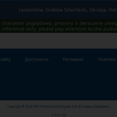
Leopoldów, Grabów Szlachecki, Okrzeja, Hor
 charakter poglądowy, prosimy o zwracanie uwag
 reference only; please pay attention to the aud
 сайту
Доступність
Регламент
Політика 
Copyright © 2026 PKP Polskie Linie Kolejowe S.A. Всі права збережені.
v. 3.0.1.52