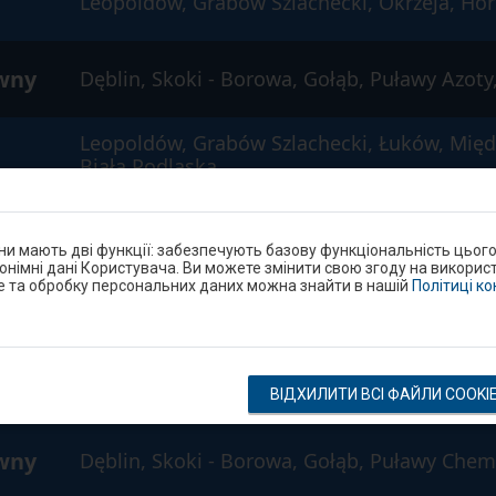
Leopoldów, Grabów Szlachecki, Okrzeja, Hor
ówny
Dęblin, Skoki - Borowa, Gołąb, Puławy Azoty
Leopoldów, Grabów Szlachecki, Łuków, Międz
Biała Podlaska
ówny
Dęblin, Skoki - Borowa, Gołąb, Puławy Miast
они мають дві функції: забезпечують базову функціональність цьог
нонімні дані Користувача. Ви можете змінити свою згоду на використ
e та обробку персональних даних можна знайти в нашій
Політиці к
Dęblin, Skoki - Borowa, Puławy Miasto, Lubl
Leopoldów, Grabów Szlachecki, Łuków, Międz
Biała Podlaska
ВІДХИЛИТИ ВСІ ФАЙЛИ COOKI
ówny
Dęblin, Skoki - Borowa, Gołąb, Puławy Chem