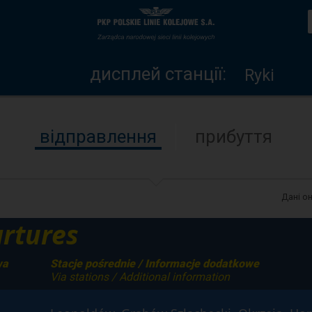
дисплей
Головна
станції
сторінка
дисплей станції:
Ryki
відправлення
прибуття
Дані о
rtures
wa
Stacje pośrednie / Informacje dodatkowe
Via stations / Additional information