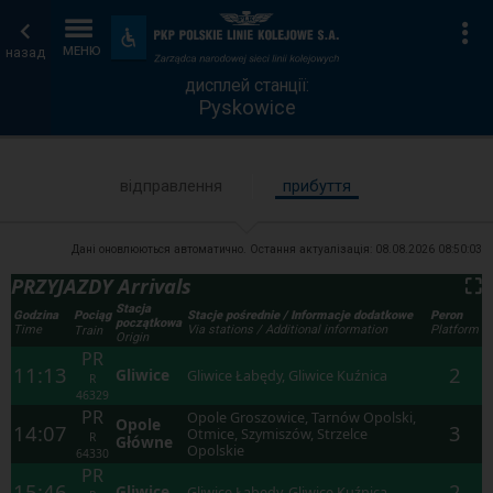
дисплей
Головна
Ін
Пристосування
та
назад
МЕНЮ
станції
сторінка
зручності
дисплей станції:
Pyskowice
відправлення
прибуття
Дані оновлюються автоматично. Остання актуалізація:
08.08.2026 08:50:03
PRZYJAZDY Arrivals
⛶
Stacja
Godzina
Stacje pośrednie / Informacje dodatkowe
Peron
Pociąg
początkowa
Time
Via stations / Additional information
Platform
Train
Origin
PR
11:13
2
Gliwice
Gliwice Łabędy, Gliwice Kuźnica
R
46329
PR
Opole Groszowice, Tarnów Opolski,
Opole
14:07
3
Otmice, Szymiszów, Strzelce
R
Główne
Opolskie
64330
PR
15:46
2
Gliwice
Gliwice Łabędy, Gliwice Kuźnica