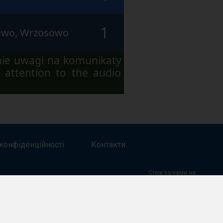
1
zewo, Wrzosowo
nie uwagi na komunikaty
 attention to the audio
конфіденційності
Контакти
Стеж за нами на:
Facebook
Twitter
Youtube
Instagram