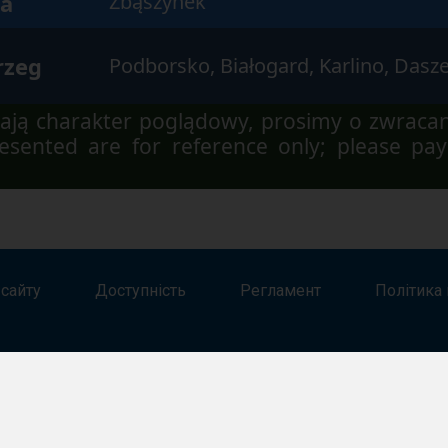
a
Zbąszynek
rzeg
Podborsko, Białogard, Karlino, Das
ją charakter poglądowy, prosimy o zwraca
sented are for reference only; please pay
 сайту
Доступність
Регламент
Політика 