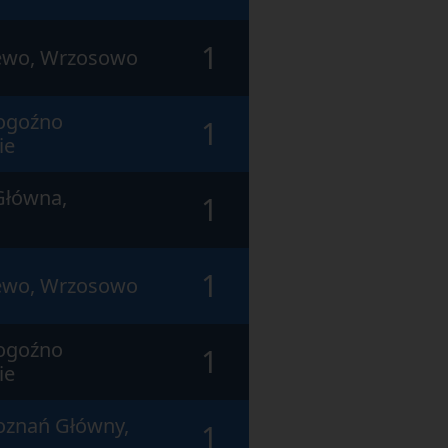
1
zewo, Wrzosowo
Rogoźno
1
ie
Główna,
1
1
zewo, Wrzosowo
Rogoźno
1
ie
Poznań Główny,
1