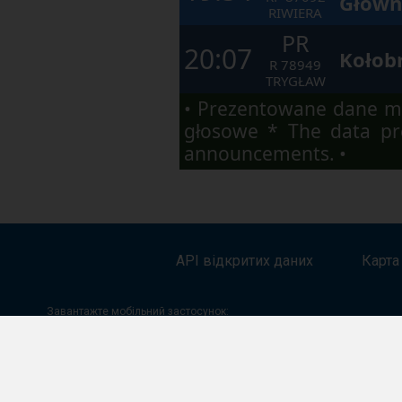
Główn
RIWIERA
PR
20:07
Kołob
R
78949
TRYGŁAW
• Prezentowane dane ma
głosowe * The data pre
announcements. •
API відкритих даних
Карта
Завантажте мобільний застосунок:
Google Play
App Store
App Gallery