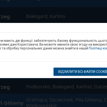
rzeg
Białogard, Karlino
rzeg
Białogard, Karlino
они мають дві функції: забезпечують базову функціональність цьог
нонімні дані Користувача. Ви можете змінити свою згоду на використ
e та обробку персональних даних можна знайти в нашій
Політиці к
rzeg
Podborsko, Białogard, Kościernica, 
Szczecinek, Piła Główna, Chodzież, 
ń Główny
ВІДХИЛИТИ ВСІ ФАЙЛИ COOKI
Wielkopolskie, Oborniki Wielkopolsk
rzeg
Podborsko, Białogard, Karlino, Das
Grzmiąca, Szczecinek, Piła Główna, 
ń Główny
Wielkopolskie