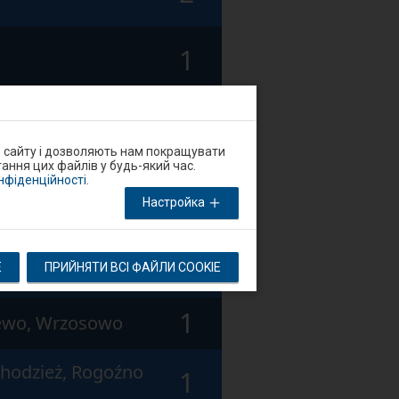
1
1
о сайту і дозволяють нам покращувати
ання цих файлів у будь-який час.
онфіденційності
.
1
Nosówko, Koszalin
Настройка
Rogoźno
1
E
ПРИЙНЯТИ ВСІ ФАЙЛИ COOKIE
ie
1
zewo, Wrzosowo
Chodzież, Rogoźno
1