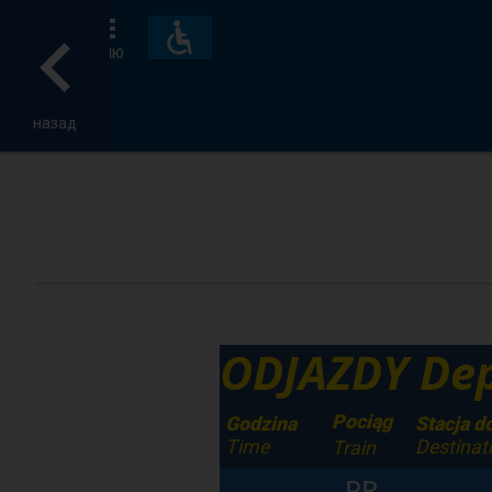
Пристосування
та
МЕНЮ
зручності
назад
ODJAZDY Dep
Pociąg
Godzina
Stacja d
Time
Destinat
Train
PR