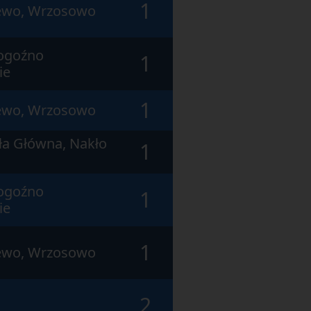
1
zewo, Wrzosowo
Rogoźno
1
ie
1
zewo, Wrzosowo
ła Główna, Nakło
1
Rogoźno
1
ie
1
zewo, Wrzosowo
2