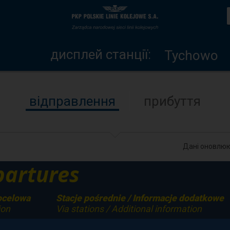
дисплей
Головна
станції
сторінка
дисплей станції:
Tychowo
відправлення
прибуття
Дані оновлюю
artures
ocelowa
Stacje pośrednie / Informacje dodatkowe
ion
Via stations / Additional information