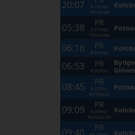
20:07
Kołob
R
78949
TRYGŁAW
PR
05:38
Pozna
R
87940
TRYGŁAW
PR
06:16
Kołob
R
88943
Bydgo
PR
06:53
Główn
R
85920
PR
08:45
Pozna
R
87950
KOTWICA
PR
09:09
Kołob
R
78941
MUSZELKA
PR
09:40
Kołob
RP
78091