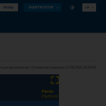
Змінити
Infotip
ЗНАЙТИ ПОТЯГ
UA
контраст
на
сайті
ться автоматично. Остання актуалізація:
07.08.2026 20:09:05
⛶
Peron
Platform