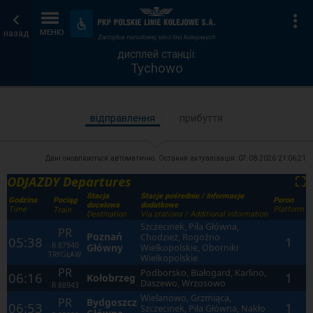
дисплей
Головна
Ін
Пристосування
та
назад
МЕНЮ
станції
сторінка
зручності
дисплей станції:
Tychowo
відправлення
прибуття
Дані оновлюються автоматично. Остання актуалізація:
07.08.2026 21:06:21
ODJAZDY Departures
⛶
Stacja
Stacje pośrednie / Informacje
Godzina
Peron
Pociąg
docelowa
dodatkowe
Time
Platform
Train
Destination
Via stations / Additional information
Szczecinek, Piła Główna,
PR
Poznań
Chodzież, Rogoźno
05:38
1
R
87940
Główny
Wielkopolskie, Oborniki
TRYGŁAW
Wielkopolskie
PR
Podborsko, Białogard, Karlino,
06:16
1
Kołobrzeg
Daszewo, Wrzosowo
R
88943
Wielanowo, Grzmiąca,
PR
Bydgoszcz
06:53
1
Szczecinek, Piła Główna, Nakło