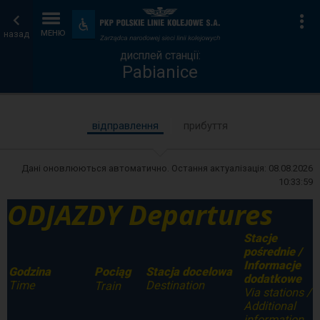
дисплей
Головна
Ін
Пристосування
та
назад
МЕНЮ
станції
сторінка
зручності
дисплей станції:
Pabianice
відправлення
прибуття
Дані оновлюються автоматично. Остання актуалізація:
08.08.2026
10:33:59
ODJAZDY Departures
Stacje
pośrednie /
Informacje
Godzina
Stacja docelowa
Pociąg
dodatkowe
Time
Destination
Train
Via stations /
Additional
information