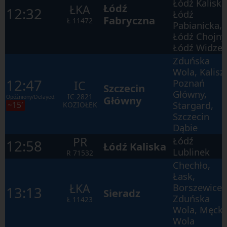
Łódź Kaliska
наступних
Łódź
ŁKA
12:32
елементах
Łódź
Fabryczna
у
Ł
11472
Pabianicka,
вікні.
Łódź Chojny
Łódź Widze
Zduńska
Wola, Kalisz
12:47
Poznań
IC
Szczecin
Główny,
IC
2821
Opóźniony/Delayed:
Główny
Stargard,
~15′
KOZIOŁEK
Szczecin
Dąbie
PR
Łódź
12:58
Łódź Kaliska
Lublinek
R
71532
Chechło,
Łask,
ŁKA
Borszewice,
13:13
Sieradz
Zduńska
Ł
11423
Wola, Męck
Wola