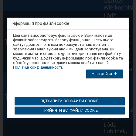
Ostrów
Wielkopolsk
Łódź
Widzew,
Інформація про файли cookie
Koluszki,
Увага,
Warszawa
IC
Цей сайт використовує файли cookie. Вони мають дві
ви
12:13
функції: забезпечують базову функціональність цього
Białystok
Zachodnia,
перебуваєте
IC
6128
сайту і дозволяють нам покращувати наш контент,
в
Warszawa
MICKIEWICZ
зберігаючи і аналізуючи анонімні дані Користувача. Ви
модальному
можете змінити свою згоду на використання цих файлів у
Centralna,
вікні.
будь-який час. Додаткову інформацію про файли cookie та
Warszawa
Щоб
обробку персональних даних можна знайти в нашій
закрити
Wschodnia
Політиці конфіденційності
.
модальне
Настройка
вікно,
Zduńska
виберіть
Wola,
один
з
Sieradz,
Poznań
PR
варіантів,
12:23
Kalisz,
доступних
Główny
R
17507
ВІДХИЛИТИ ВСІ ФАЙЛИ COOKIE
в
Ostrów
кінці
Wielkopolski
ПРИЙНЯТИ ВСІ ФАЙЛИ COOKIE
вікна.
Jarocin
Натисніть
tab
Łódź
для
переміщення
Lublinek,
по