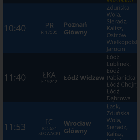
Zduńska
Wola,
Sieradz,
Poznań
PR
10:40
Kalisz,
Główny
R
17505
Ostrów
Wielkopolski
Jarocin
Łódź
Lublinek,
Łódź
ŁKA
11:40
Łódź Widzew
Pabianicka,
Ł
19242
Łódź Chojny
Łódź
Dąbrowa
Łask,
Zduńska
Wola,
IC
Wrocław
11:53
Sieradz,
IC
5621
Główny
Kalisz,
SŁOWACKI