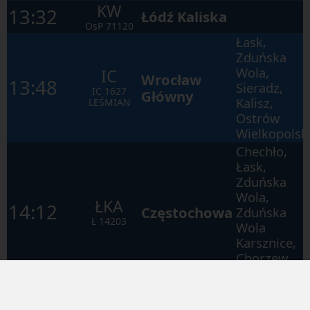
KW
13:32
Łódź Kaliska
OsP
71120
Łask,
Zduńska
Wola,
IC
Wrocław
13:48
Sieradz,
IC
1627
Główny
Kalisz,
LEŚMIAN
Ostrów
Wielkopolsk
Chechło,
Łask,
Zduńska
Wola,
ŁKA
14:12
Częstochowa
Zduńska
Ł
14203
Wola
Karsznice,
Chorzew
Siemkowice
Łódź
Widzew,