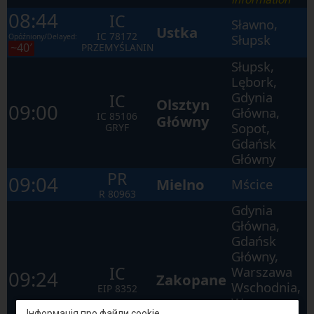
08:44
IC
Sławno,
Ustka
IC
78172
Słupsk
Opóźniony/Delayed:
~40′
PRZEMYŚLANIN
Słupsk,
Lębork,
Gdynia
IC
Olsztyn
09:00
Główna,
IC
85106
Główny
Sopot,
GRYF
Gdańsk
Główny
PR
09:04
Mielno
Mścice
R
80963
Gdynia
Główna,
Gdańsk
Główny,
IC
Warszawa
09:24
Zakopane
Wschodnia,
EIP
8352
Warszawa
Інформація про файли cookie