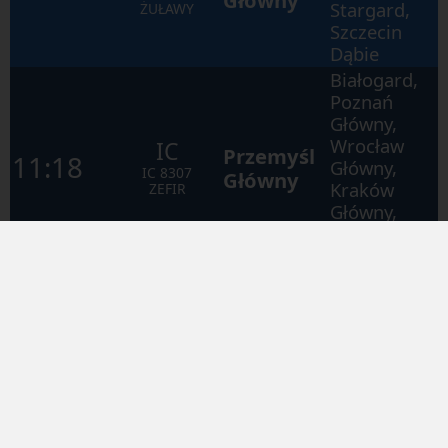
Stargard,
ŻUŁAWY
Szczecin
Dąbie
Białogard,
Poznań
Główny,
Wrocław
IC
Przemyśl
11:18
Główny,
IC
8307
Główny
Kraków
ZEFIR
Główny,
Rzeszów
Główny
PR
11:30
Mielno
Mścice
R
80945
Białogard,
Runowo
Pomorskie,
PR
Stargard,
11:37
Kostrzyn
R
80201
Szczecin
INA
Dąbie,