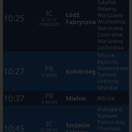
Gdańsk
Główny,
IC
Łódź
Warszawa
10:25
IC
8114
Fabryczna
Wschodnia,
POBRZEŻE
Warszawa
Centralna,
Warszawa
Zachodnia
Mścice,
Będzino,
PR
Słowienkowo,
10:27
Kołobrzeg
Tymień,
R
88685
Ustronie
Morskie
PR
10:37
Mielno
Mścice
R
80943
Białogard,
Runowo
Pomorskie,
IC
Szczecin
10:45
Chociwel,
IC
58103
Główny