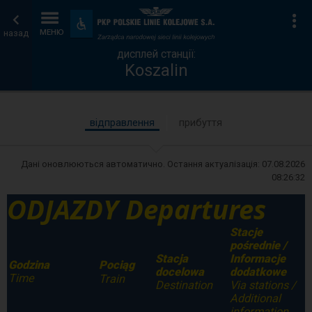
дисплей
Головна
Ін
Пристосування
та
назад
МЕНЮ
станції
сторінка
зручності
дисплей станції:
Koszalin
відправлення
прибуття
Дані оновлюються автоматично. Остання актуалізація:
07.08.2026
08:26:32
ODJAZDY Departures
Stacje
pośrednie /
Stacja
Informacje
Godzina
Pociąg
docelowa
dodatkowe
Time
Train
Destination
Via stations /
Additional
information