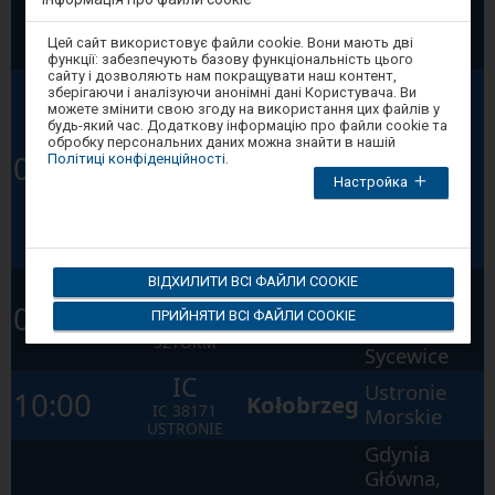
Centralna,
Warszawa
Увага,
Цей сайт використовує файли cookie. Вони мають дві
Zachodnia
ви
функції: забезпечують базову функціональність цього
перебуваєте
сайту і дозволяють нам покращувати наш контент,
Białogard,
в
зберігаючи і аналізуючи анонімні дані Користувача. Ви
модальному
Runowo
можете змінити свою згоду на використання цих файлів у
вікні.
будь-який час. Додаткову інформацію про файли cookie та
Pomorskie,
Щоб
Zielona
PR
обробку персональних даних можна знайти в нашій
закрити
Stargard,
09:25
Політиці конфіденційності
.
Góra
модальне
R
87511
Szczecin
Настройка
вікно,
Główna
REGALICA
Dąbie,
виберіть
один
Szczecin
з
Główny
варіантів,
доступних
Skibno,
ВІДХИЛИТИ ВСІ ФАЙЛИ COOKIE
в
PR
кінці
Karwice,
09:59
Słupsk
ПРИЙНЯТИ ВСІ ФАЙЛИ COOKIE
вікна.
R
80212
Sławno,
Натисніть
SZTORM
tab
Sycewice
для
IC
переміщення
Ustronie
10:00
Kołobrzeg
по
IC
38171
Morskie
наступних
USTRONIE
елементах
Gdynia
у
вікні.
Główna,