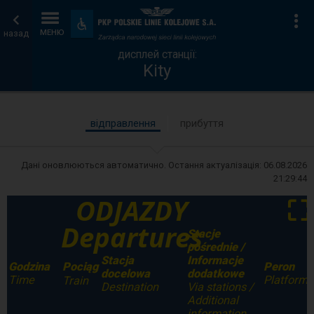
дисплей
Головна
Ін
Пристосування
та
назад
МЕНЮ
станції
сторінка
зручності
дисплей станції:
Kity
відправлення
прибуття
Дані оновлюються автоматично. Остання актуалізація:
06.08.2026
21:29:44
ODJAZDY
⛶
Departures
Stacje
pośrednie /
Stacja
Informacje
Godzina
Peron
Pociąg
docelowa
dodatkowe
Time
Platform
Train
Destination
Via stations /
Additional
information