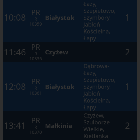
Łazy,
Szepietowo,
PR
10:08
1
Białystok
Szymbory,
R
Jabłoń
10359
Kościelna,
Łapy
PR
11:46
2
Czyżew
R
10336
Dąbrowa-
Łazy,
Szepietowo,
PR
12:08
1
Białystok
Szymbory,
R
Jabłoń
10361
Kościelna,
Łapy
Czyżew,
PR
Szulborze
13:41
2
Małkinia
R
Wielkie,
10370
Kietlanka