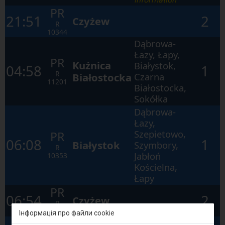
PR
21:51
2
Czyżew
R
10344
Dąbrowa-
Łazy, Łapy,
PR
Kuźnica
Białystok,
04:58
1
R
Białostocka
Czarna
11201
Białostocka,
Sokółka
Dąbrowa-
Łazy,
Szepietowo,
PR
06:08
1
Białystok
Szymbory,
R
Jabłoń
10353
Kościelna,
Łapy
PR
06:54
2
Czyżew
R
10330
Інформація про файли cookie
Dąbrowa-