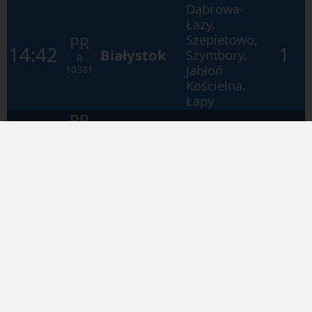
Dąbrowa-
Łazy,
Szepietowo,
PR
14:42
1
Białystok
Szymbory,
R
Jabłoń
10381
Kościelna,
Łapy
PR
15:45
2
Czyżew
R
10338
Dąbrowa-
Łazy,
Szepietowo,
PR
16:16
1
Białystok
Szymbory,
R
Jabłoń
10363
Kościelna,
Łapy
PR
16:59
2
Czyżew
R
10340