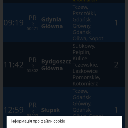
Tczew,
Pszczółki,
PR
Gdynia
Gdańsk
09:19
1
R
Główna
Główny,
50471
Gdańsk
Oliwa, Sopot
Subkowy,
Pelplin,
Kulice
PR
Bydgoszcz
11:42
2
Tczewskie,
R
Główna
Laskowice
55302
Pomorskie,
Kotomierz
Tczew,
Gdańsk
Główny,
PR
12:59
1
Słupsk
Gdańsk
R
Oliwa, Sopot,
58227
Gdynia
Інформація про файли cookie