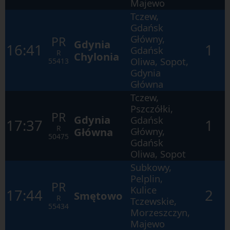
Majewo
Tczew,
Gdańsk
Główny,
PR
Gdynia
16:41
1
Gdańsk
R
Chylonia
Oliwa, Sopot,
55413
Gdynia
Główna
Tczew,
Pszczółki,
PR
Gdynia
Gdańsk
17:37
1
R
Główna
Główny,
50475
Gdańsk
Oliwa, Sopot
Subkowy,
Pelplin,
PR
Kulice
17:44
2
Smętowo
R
Tczewskie,
55434
Morzeszczyn,
Majewo