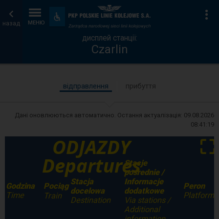
дисплей
Головна
Ін
Пристосування
та
назад
МЕНЮ
станції
сторінка
зручності
дисплей станції:
Czarlin
відправлення
прибуття
Дані оновлюються автоматично. Остання актуалізація:
09.08.2026
08:41:19
ODJAZDY
⛶
Departures
Stacje
pośrednie /
Stacja
Informacje
Godzina
Peron
Pociąg
docelowa
dodatkowe
Time
Platform
Train
Destination
Via stations /
Additional
information