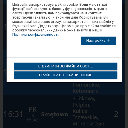
Główna
Увага,
Цей сайт використовує файли cookie. Вони мають дві
Subkowy,
ви
функції: забезпечують базову функціональність цього
перебуваєте
Pelplin,
сайту і дозволяють нам покращувати наш контент,
в
зберігаючи і аналізуючи анонімні дані Користувача. Ви
Kulice
модальному
PR
можете змінити свою згоду на використання цих файлів у
Bydgoszcz
13:09
2
вікні.
Tczewskie,
будь-який час. Додаткову інформацію про файли cookie та
R
Щоб
Główna
обробку персональних даних можна знайти в нашій
Laskowice
55304
закрити
Політиці конфіденційності
.
модальне
Pomorskie,
Настройка
вікно,
Kotomierz
виберіть
один
Subkowy,
з
Pelplin,
варіантів,
доступних
Kulice
PR
ВІДХИЛИТИ ВСІ ФАЙЛИ COOKIE
в
Bydgoszcz
15:44
2
Tczewskie,
кінці
R
Główna
ПРИЙНЯТИ ВСІ ФАЙЛИ COOKIE
вікна.
Laskowice
55306
Натисніть
Pomorskie,
tab
для
Kotomierz
переміщення
по
Subkowy,
наступних
Pelplin,
елементах
PR
Kulice
у
16:31
2
Smętowo
вікні.
R
Tczewskie,
55342
Morzeszczyn,