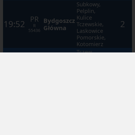
Subkowy,
Pelplin,
Kulice
PR
Bydgoszcz
19:52
2
Tczewskie,
R
Główna
Laskowice
55436
Pomorskie,
Kotomierz
Tczew,
Gdańsk
Główny,
PR
Gdynia
20:13
1
Gdańsk
R
Chylonia
Oliwa, Sopot,
50477
Gdynia
Główna
Subkowy,
Pelplin,
PR
Kulice
21:40
2
Smętowo
R
Tczewskie,
55438
Morzeszczyn,
Majewo