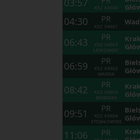
03:57
Głó
K52
43600
PR
04:30
Wad
K52
34601
PR
Kra
06:43
K52
34603
Głó
LESKOWIEC
PR
Biel
06:59
K52
43602
Głó
WANDA
PR
Kra
08:42
K52
34605
Głó
BESKIDEK
PR
Biel
09:51
K52
43604
Głó
STOJAŁOWSKI
Kra
PR
11:06
Głó
K52
34607