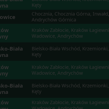
wna
Kęty
Chocznia, Chocznia Górna, Inwałd
owice
Andrychów Górnica
ków
Kraków Zabłocie, Kraków Łagiewni
wny
Wadowice, Andrychów
sko-Biała
Bielsko-Biała Wschód, Krzemionki,
wna
Kęty
ków
Kraków Zabłocie, Kraków Łagiewni
wny
Wadowice, Andrychów
sko-Biała
Bielsko-Biała Wschód, Krzemionki,
wna
Kęty
ków
Kraków Zabłocie, Kraków Łagiewni
wny
Wadowice, Andrychów