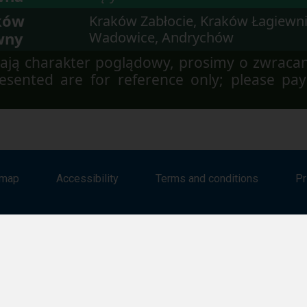
ków
Kraków Zabłocie, Kraków Łagiewni
wny
Wadowice, Andrychów
ją charakter poglądowy, prosimy o zwraca
sented are for reference only; please pay
emap
Accessibility
Terms and conditions
Pr
Copyright © 2026 PKP Polskie Linie Kolejowe S.A. All rights reserved.