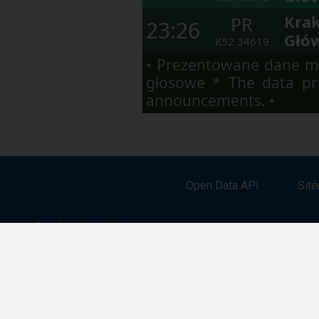
Kra
PR
23:26
Głó
K52
34619
• Prezentowane dane ma
głosowe * The data pre
announcements. •
Open Data API
Sit
Download the mobile app:
Google Play
App Store
App Gallery