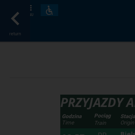
Accessibility
and
MENU
amenities
return
PRZYJAZDY Ar
Pociąg
Godzina
Stacj
Time
Origin
Train
Biel
PR