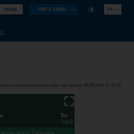
Change
Infotip
FIND A TRAIN
EN
website
contrast
i
Data is refreshed automatically. Last update:
08.08.2026 01:55:36
⛶
we
Tor
Track
 Kozy, Kozy Zagroda,