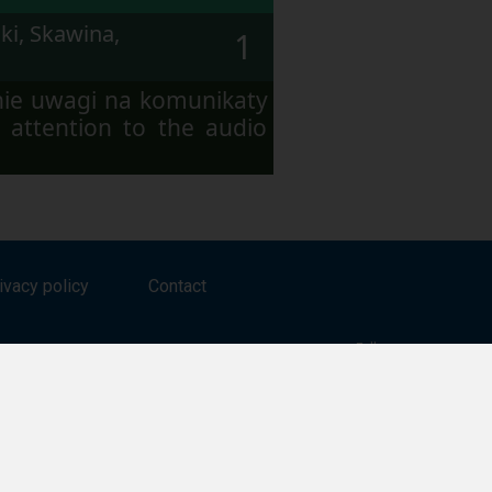
ki, Skawina,
1
nie uwagi na komunikaty
 attention to the audio
ivacy policy
Contact
Follow us on:
Facebook
Twitter
Youtube
Instagram