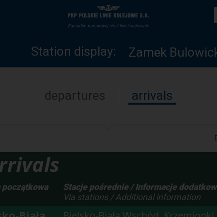
Station
Home
display
page
Station display:
Zamek Bulowick
departures
arrivals
rivals
a początkowa
Stacje pośrednie / Informacje dodatko
Via stations / Additional information
sko-Biała
Bielsko-Biała Wschód, Krzemionki,