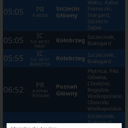
Wałcz, Kalisz
Szczecin
PR
Pomorski,
05:05
Główny
Stargard,
R
88308
Szczecin
Dąbie
IC
Szczecinek,
05:05
Kołobrzeg
TLK
48191
Białogard
PIRAT
IC
Szczecinek,
05:55
Kołobrzeg
TLK
38191
Białogard
BURSZTYN
Płytnica, Piła
Główna,
Chodzież,
PR
Poznań
06:52
Rogoźno
R
87940
Główny
Wielkopolskie,
TRYGŁAW
Oborniki
Wielkopolskie
Szczecinek,
Białogard,
IC