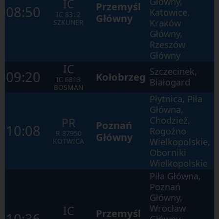
Główny,
IC
the
Przemyśl
08:50
Katowice,
next
IC
8312
Główny
elements
Kraków
SZKUNER
within
Główny,
the
opened
Rzeszów
window.
Główny
IC
Szczecinek,
09:20
Kołobrzeg
IC
6813
Białogard
BOSMAN
Płytnica, Piła
Główna,
Chodzież,
PR
Poznań
10:08
Rogoźno
R
87950
Główny
Wielkopolskie,
KOTWICA
Oborniki
Wielkopolskie
Piła Główna,
Poznań
Główny,
Wrocław
IC
Przemyśl
10:36
Główny,