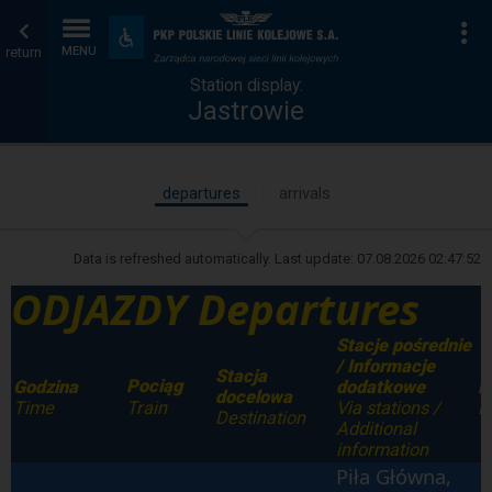
Station
Home
To
Accessibility
and
return
MENU
display
page
amenities
Station display:
Jastrowie
departures
arrivals
Data is refreshed automatically. Last update:
07.08.2026 02:47:52
ODJAZDY Departures
Stacje pośrednie
/ Informacje
Stacja
Pociąg
Godzina
dodatkowe
P
docelowa
Time
Via stations /
P
Train
Destination
Additional
information
Piła Główna,