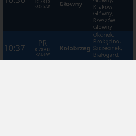
IC
8310
Główny
Kraków
KOSSAK
Główny,
Rzeszów
Główny
Okonek,
Brokęcino,
PR
10:37
Kołobrzeg
Szczecinek,
R
78943
Białogard,
RADEW
Koszalin
IC
Szczecinek,
11:07
Kołobrzeg
IC
1831
Białogard
STASZIC
Szczecinek,
Białogard,
IC
11:24
Ustka
Koszalin,
IC
3817
Sławno,
GWAREK
Słupsk
Okonek,
Brokęcino,
PR