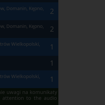
ów, Domanin, Kępno,
2
ów, Domanin, Kępno,
2
trów Wielkopolski,
1
1
trów Wielkopolski,
1
nie uwagi na komunikaty
 attention to the audio