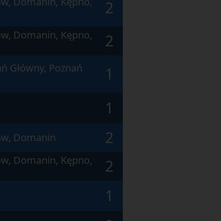
ów, Domanin, Kępno,
2
ów, Domanin, Kępno,
2
nań Główny, Poznań
1
1
2
zów, Domanin
ów, Domanin, Kępno,
2
1