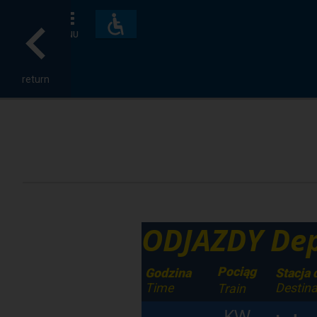
Accessibility
and
MENU
amenities
return
ODJAZDY Dep
Pociąg
Godzina
Stacja
Time
Destina
Train
KW