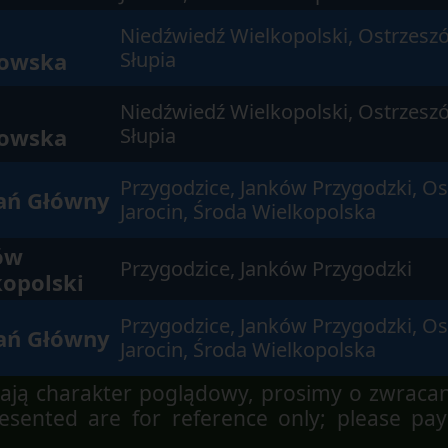
Niedźwiedź Wielkopolski, Ostrzesz
owska
Słupia
Niedźwiedź Wielkopolski, Ostrzesz
owska
Słupia
Przygodzice, Janków Przygodzki, Os
ań Główny
Jarocin, Środa Wielkopolska
ów
Przygodzice, Janków Przygodzki
kopolski
Przygodzice, Janków Przygodzki, Os
ań Główny
Jarocin, Środa Wielkopolska
ją charakter poglądowy, prosimy o zwraca
sented are for reference only; please pay