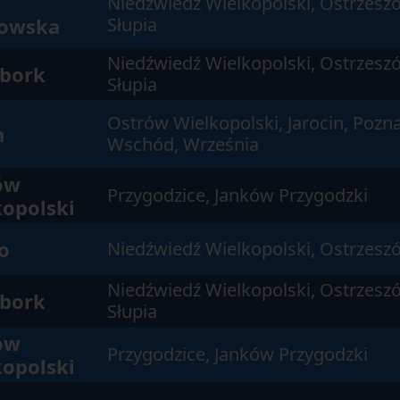
Niedźwiedź Wielkopolski, Ostrzesz
owska
Słupia
Niedźwiedź Wielkopolski, Ostrzesz
zbork
Słupia
Ostrów Wielkopolski, Jarocin, Poz
n
Wschód, Września
ów
Przygodzice, Janków Przygodzki
kopolski
o
Niedźwiedź Wielkopolski, Ostrzes
Niedźwiedź Wielkopolski, Ostrzesz
zbork
Słupia
ów
Przygodzice, Janków Przygodzki
kopolski