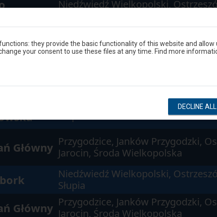
o
Niedźwiedź Wielkopolski, Ostrzes
Przygodzice, Janków Przygodzki, Os
ań Główny
Jarocin, Środa Wielkopolska
unctions: they provide the basic functionality of this website and allow
hange your consent to use these files at any time. Find more informati
Niedźwiedź Wielkopolski, Ostrzesz
owska
Słupia
Niedźwiedź Wielkopolski, Ostrzesz
DECLINE AL
owska
Słupia
Przygodzice, Janków Przygodzki, Os
ań Główny
Jarocin, Środa Wielkopolska
Niedźwiedź Wielkopolski, Ostrzesz
zbork
Słupia
Przygodzice, Janków Przygodzki, Os
ań Główny
Jarocin, Środa Wielkopolska