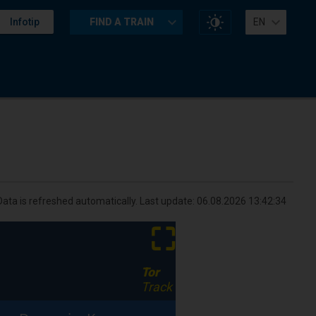
Change
Infotip
FIND A TRAIN
EN
website
contrast
Data is refreshed automatically. Last update:
06.08.2026 13:42:34
⛶
Tor
Track