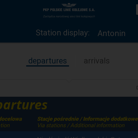
Station
Home
display
page
Station display:
Antonin
departures
arrivals
artures
 docelowa
Stacje pośrednie / Informacje dodatkowe
tion
Via stations / Additional information