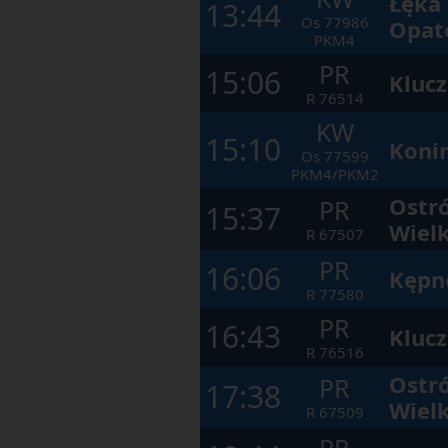
Łęka
13:44
Os
77986
Opat
PKM4
PR
15:06
Kluc
R
76514
KW
15:10
Koni
Os
77599
PKM4/PKM2
Ostr
PR
15:37
Wiel
R
67507
PR
16:06
Kępn
R
77580
PR
16:43
Kluc
R
76516
Ostr
PR
17:38
Wiel
R
67509
PR