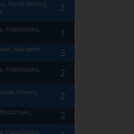
a, Toruń Główny,
2
y
a, Pobiedziska,
1
ewo, Marzenin,
3
a, Pobiedziska,
2
oznań Główny,
2
 Wydartowo,
2
a, Pobiedziska,