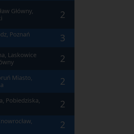
ław Główny,
2
i
dz, Poznań
3
a, Laskowice
2
łówny
ruń Miasto,
2
na
a, Pobiedziska,
2
Inowrocław,
2