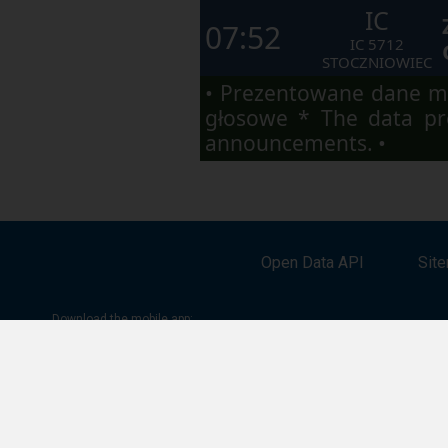
IC
07:52
IC
5712
STOCZNIOWIEC
• Prezentowane dane ma
głosowe * The data pre
announcements. •
Open Data API
Sit
Download the mobile app:
Google Play
App Store
App Gallery