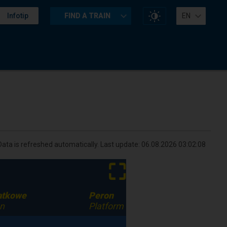
Change
Infotip
FIND A TRAIN
EN
website
contrast
Data is refreshed automatically. Last update:
06.08.2026 03:02:08
⛶
datkowe
Peron
on
Platform