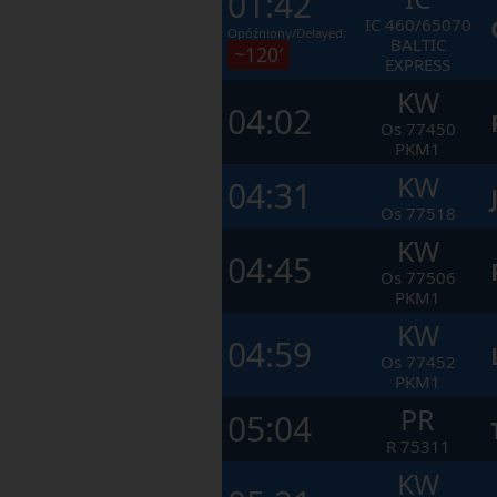
01:42
IC
460/65070
Opóźniony/Delayed:
BALTIC
~120′
EXPRESS
KW
04:02
Os
77450
PKM1
KW
04:31
Os
77518
KW
04:45
Os
77506
PKM1
KW
04:59
Os
77452
PKM1
PR
05:04
R
75311
KW