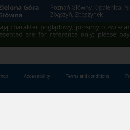
Zielona Góra
Poznań Główny, Opalenica, N
Główna
Zbąszyń, Zbąszynek
ją charakter poglądowy, prosimy o zwraca
sented are for reference only; please pay
emap
Accessibility
Terms and conditions
Pr
Copyright © 2026 PKP Polskie Linie Kolejowe S.A. All rights reserved.