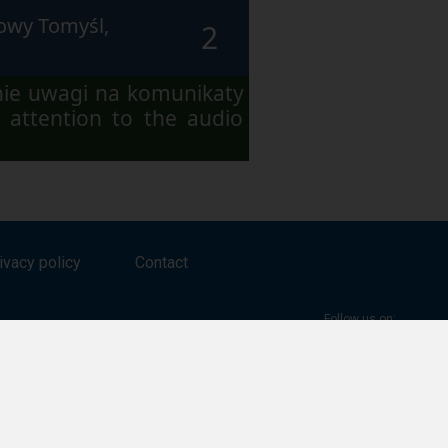
owy Tomyśl,
2
nie uwagi na komunikaty
 attention to the audio
ivacy policy
Contact
Follow us on:
Facebook
Twitter
Youtube
Instagram