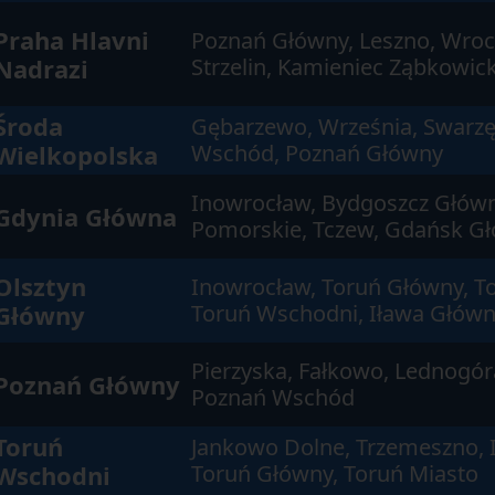
Praha Hlavni
Poznań Główny, Leszno, Wroc
Nadrazi
Strzelin, Kamieniec Ząbkowick
Środa
Gębarzewo, Września, Swarzę
Wielkopolska
Wschód, Poznań Główny
Inowrocław, Bydgoszcz Główn
Gdynia Główna
Pomorskie, Tczew, Gdańsk G
Olsztyn
Inowrocław, Toruń Główny, To
Główny
Toruń Wschodni, Iława Głów
Pierzyska, Fałkowo, Lednogór
Poznań Główny
Poznań Wschód
Toruń
Jankowo Dolne, Trzemeszno, 
Wschodni
Toruń Główny, Toruń Miasto