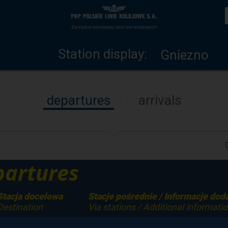
Station
Home
display
page
Station display:
Gniezno
departures
arrivals
artures
Stacja docelowa
Stacje pośrednie / Informacje do
Destination
Via stations / Additional informati