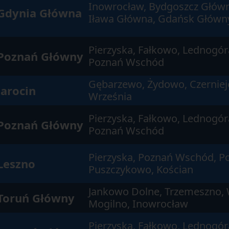
Inowrocław, Bydgoszcz Główn
Gdynia Główna
Iława Główna, Gdańsk Główn
Pierzyska, Fałkowo, Lednogór
Poznań Główny
Poznań Wschód
Gębarzewo, Żydowo, Czerniej
Jarocin
Września
Pierzyska, Fałkowo, Lednogór
Poznań Główny
Poznań Wschód
Pierzyska, Poznań Wschód, P
Leszno
Puszczykowo, Kościan
Jankowo Dolne, Trzemeszno,
Toruń Główny
Mogilno, Inowrocław
Pierzyska, Fałkowo, Lednogór