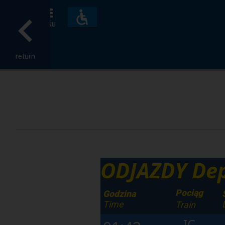
Accessibility
and
MENU
amenities
return
ODJAZDY Dep
Pociąg
Godzina
Time
Train
IC