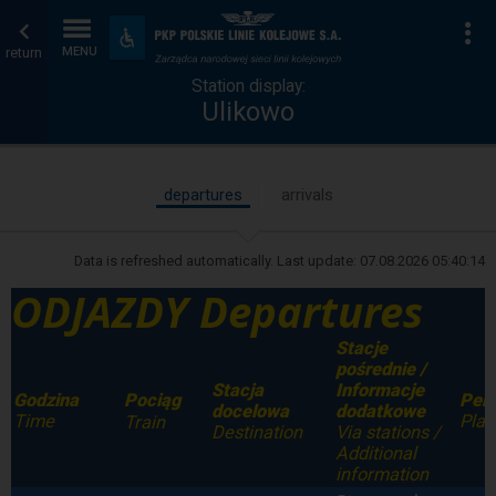
Station
Home
To
Accessibility
and
return
MENU
display
page
amenities
Station display:
Ulikowo
departures
arrivals
Data is refreshed automatically. Last update:
07.08.2026 05:40:14
ODJAZDY Departures
Stacje
pośrednie /
Stacja
Informacje
Godzina
Per
Pociąg
docelowa
dodatkowe
Time
Plat
Train
Destination
Via stations /
Additional
information