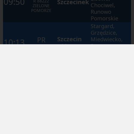
09:50
Szczecinek
R
88222
Chociwel,
ZIELONE
POMORZE
Runowo
Pomorskie
Stargard,
Grzędzice,
Szczecin
PR
Miedwiecko,
10:13
Główny
Reptowo,
R
88311
Szczecin
Dąbie
Gogolewo,
Trąbki,
PR
Chociwel,
10:19
Koszalin
Runowo
R
80712
Pomorskie,
Białogard
Stargard,
Grzędzice,
PR
Szczecin
Miedwiecko,
10:39
R
88243
Główny
Reptowo,
DRAWA
Szczecin