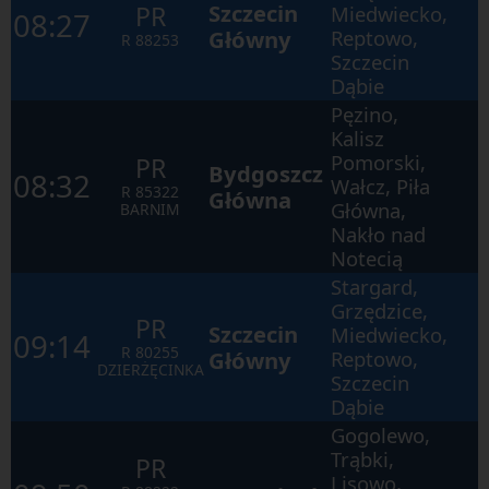
Szczecin
PR
Miedwiecko,
elements
08:27
within
Główny
Reptowo,
R
88253
the
Szczecin
opened
window.
Dąbie
Pęzino,
Kalisz
Pomorski,
PR
Bydgoszcz
08:32
Wałcz, Piła
R
85322
Główna
Główna,
BARNIM
Nakło nad
Notecią
Stargard,
Grzędzice,
PR
Szczecin
Miedwiecko,
09:14
R
80255
Główny
Reptowo,
DZIERŻĘCINKA
Szczecin
Dąbie
Gogolewo,
Trąbki,
PR
Lisowo,