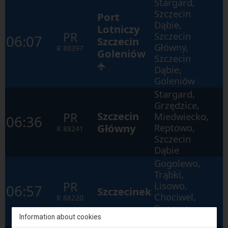
Stargard,
Szczecin
Port
Dąbie,
Lotniczy
PR
Szczecin
06:07
Szczecin
Główny,
R
88397
Goleniów
Szczecin
✈
Dąbie,
Goleniów
Stargard,
Grzędzice,
Szczecin
PR
Miedwiecko,
06:36
Główny
Reptowo,
R
88241
Szczecin
Dąbie
Gogolewo,
Trąbki,
PR
Lisowo,
06:57
Szczecinek
Chociwel,
R
88220
Runowo
Information about cookies
Pomorskie