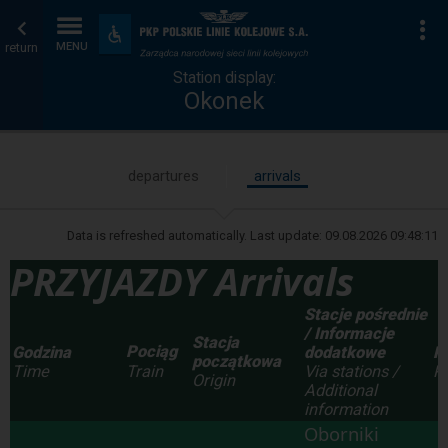
Station
Home
To
Accessibility
and
return
MENU
display
page
amenities
Station display:
Okonek
departures
arrivals
Data is refreshed automatically. Last update:
09.08.2026 09:48:11
PRZYJAZDY Arrivals
Stacje pośrednie
/ Informacje
Stacja
Pociąg
Godzina
dodatkowe
P
początkowa
Time
Via stations /
P
Train
Origin
Additional
information
Oborniki