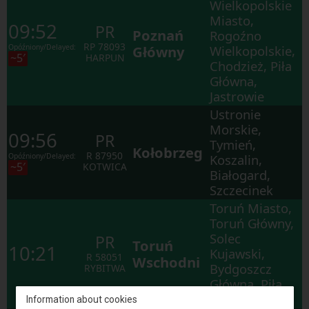
Wielkopolskie
Miasto,
09:52
PR
Poznań
Rogoźno
RP
78093
Opóźniony/Delayed:
Główny
Wielkopolskie,
~5′
HARPUN
Chodzież, Piła
Główna,
Jastrowie
Ustronie
Morskie,
09:56
PR
Tymień,
Kołobrzeg
R
87950
Opóźniony/Delayed:
Koszalin,
~5′
KOTWICA
Białogard,
Szczecinek
Toruń Miasto,
Toruń Główny,
Solec
PR
Toruń
10:21
Kujawski,
R
58051
Wschodni
Bydgoszcz
RYBITWA
Główna, Piła
Główna
Information about cookies