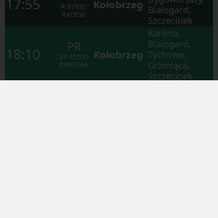
17:55
Kołobrzeg
R
87930
Białogard,
RADEW
Szczecinek
Karlino,
Białogard,
PR
18:10
Kołobrzeg
Tychowo,
RP
85050
Grzmiąca,
RYBITWA
Szczecinek
Złotniki,
Oborniki
Wielkopolskie,
PR
Poznań
19:10
Rogoźno
R
78949
Główny
Wielkopolskie,
TRYGŁAW
Chodzież, Piła
Główna
Stramnica,
PR
Dygowo, Jazy,
19:52
Kołobrzeg
R
87944
Białogard,
MUSZELKA
Szczecinek
Karlino,