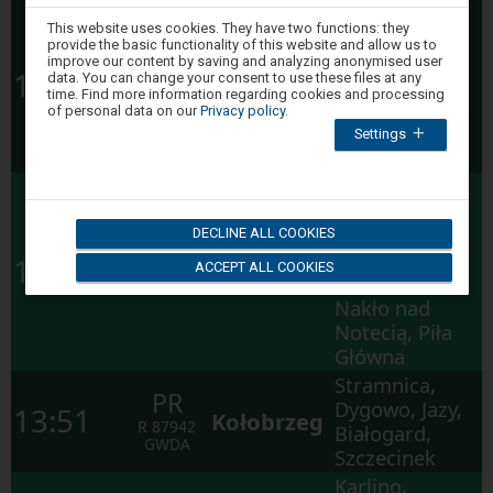
Złotniki,
Attention,
This website uses cookies. They have two functions: they
Oborniki
you
provide the basic functionality of this website and allow us to
are
Wielkopolskie,
PR
improve our content by saving and analyzing anonymised user
Poznań
in
10:47
data. You can change your consent to use these files at any
Rogoźno
the
R
78943
Główny
time. Find more information regarding cookies and processing
modal
Wielkopolskie,
RADEW
of personal data on our
Privacy policy
.
window.
Chodzież, Piła
Settings
Select
one
Główna
of
Bydgoszcz
the
options
Zachód,
available
Bydgoszcz
DECLINE ALL COOKIES
at
the
Bydgoszcz
PR
Osowa Góra,
12:33
ACCEPT ALL COOKIES
end
Główna
Pawłówek,
R
58921
to
close
Nakło nad
the
Notecią, Piła
modal
window.
Główna
Press
Stramnica,
the
PR
Tab
Dygowo, Jazy,
13:51
Kołobrzeg
key
R
87942
Białogard,
to
GWDA
navigate
Szczecinek
through
Karlino,
the