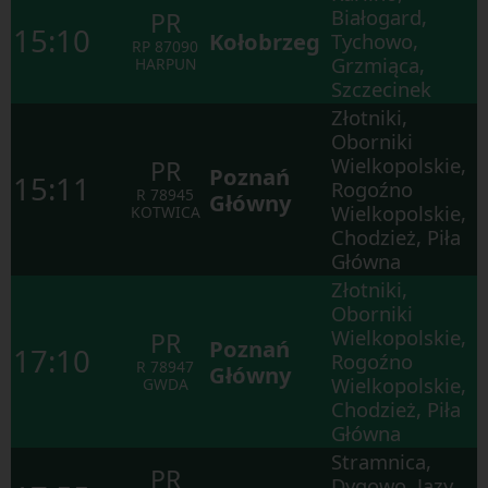
next
Białogard,
PR
elements
15:10
Kołobrzeg
Tychowo,
within
RP
87090
the
Grzmiąca,
HARPUN
opened
Szczecinek
window.
Złotniki,
Oborniki
Wielkopolskie,
PR
Poznań
15:11
Rogoźno
R
78945
Główny
Wielkopolskie,
KOTWICA
Chodzież, Piła
Główna
Złotniki,
Oborniki
Wielkopolskie,
PR
Poznań
17:10
Rogoźno
R
78947
Główny
Wielkopolskie,
GWDA
Chodzież, Piła
Główna
Stramnica,
PR
Dygowo, Jazy,