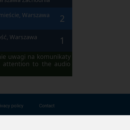
mieście, Warszawa
2
ość, Warszawa
1
nie uwagi na komunikaty
 attention to the audio
ivacy policy
Contact
Follow us on: