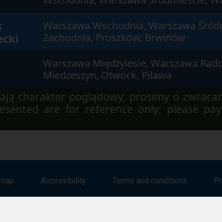
k
Warszawa Wschodnia, Warszawa Śród
cki
Zachodnia, Pruszków, Brwinów
Warszawa Międzylesie, Warszawa Rad
Miedzeszyn, Otwock, Pilawa
ją charakter poglądowy, prosimy o zwraca
sented are for reference only; please pay
emap
Accessibility
Terms and conditions
Pr