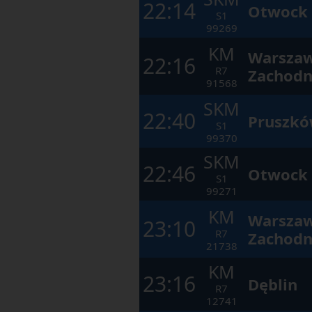
22:14
Otwock
S1
99269
KM
Warsza
22:16
R7
Zachodn
91568
SKM
22:40
Pruszk
S1
99370
SKM
22:46
Otwock
S1
99271
KM
Warsza
23:10
R7
Zachodn
21738
KM
23:16
Dęblin
R7
12741