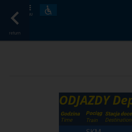
Accessibility
and
MENU
amenities
return
ODJAZDY Dep
Pociąg
Godzina
Stacja doc
Time
Destination
Train
SKM