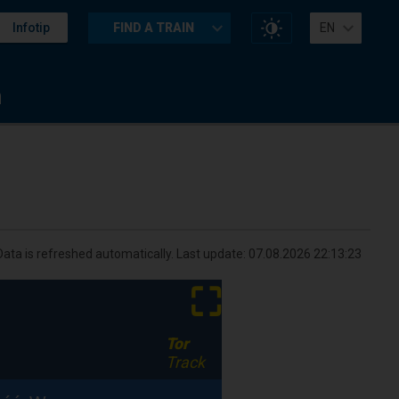
Change
Infotip
FIND A TRAIN
EN
website
contrast
n
Data is refreshed automatically. Last update:
07.08.2026 22:13:23
⛶
Tor
Track