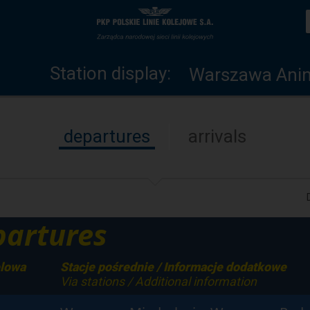
Station
Home
display
page
Station display:
Warszawa Ani
departures
arrivals
artures
elowa
Stacje pośrednie / Informacje dodatkowe
Via stations / Additional information