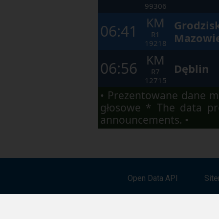
99306
KM
Grodzis
06:41
R1
Mazowie
19218
KM
06:56
Dęblin
R7
12715
• Prezentowane dane ma
głosowe * The data pre
announcements. •
Open Data API
Sit
Download the mobile app: