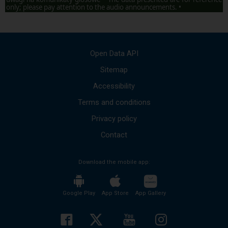
within
only; please pay attention to the audio announcements. •
the
opened
window.
Open Data API
Sitemap
Accessibility
Terms and conditions
Privacy policy
Contact
Download the mobile app:
Google Play
App Store
App Gallery