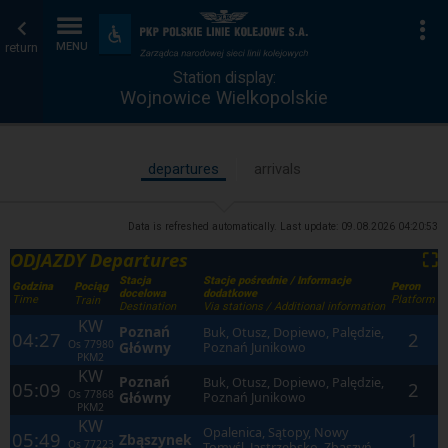
Station
Home
To
Accessibility
and
return
MENU
display
page
amenities
Station display:
Wojnowice Wielkopolskie
departures
arrivals
Data is refreshed automatically. Last update:
09.08.2026 04:20:53
ODJAZDY Departures
⛶
Stacja
Stacje pośrednie / Informacje
Godzina
Peron
Pociąg
docelowa
dodatkowe
Time
Platform
Train
Destination
Via stations / Additional information
KW
Poznań
Buk, Otusz, Dopiewo, Palędzie,
04:27
2
Os
77980
Główny
Poznań Junikowo
PKM2
KW
Poznań
Buk, Otusz, Dopiewo, Palędzie,
05:09
2
Os
77868
Główny
Poznań Junikowo
PKM2
KW
Opalenica, Sątopy, Nowy
05:49
1
Zbąszynek
Os
77223
Tomyśl, Jastrzębsko, Zbąszyń