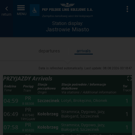
Station
Home
To
Accessibility
and
return
MENU
display
page
amenities
Station display:
Jastrowie Miasto
departures
arrivals
Data is refreshed automatically. Last update:
08.08.2026 00:18:47
PRZYJAZDY Arrivals
⛶
Stacja
Stacje pośrednie / Informacje
Godzina
Tor
Pociąg
początkowa
dodatkowe
Time
Track
Train
Origin
Via stations / Additional information
PR
04:59
1
Szczecinek
Lotyń, Brokęcino, Okonek
R
88308
PR
Stramnica, Dygowo, Jazy,
06:49
1
Kołobrzeg
R
87940
Białogard, Szczecinek
TRYGŁAW
PR
Stramnica, Dygowo, Jazy,
07:58
1
Kołobrzeg
Białogard, Szczecinek
R
85920