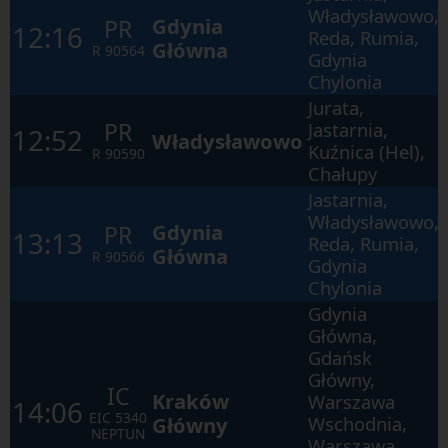
the
Władysławowo,
next
Gdynia
PR
12:16
Reda, Rumia,
elements
Główna
within
R
90564
Gdynia
the
Chylonia
opened
window.
Jurata,
PR
Jastarnia,
12:52
Władysławowo
Kuźnica (Hel),
R
90590
Chałupy
Jastarnia,
Władysławowo,
Gdynia
PR
13:13
Reda, Rumia,
Główna
R
90566
Gdynia
Chylonia
Gdynia
Główna,
Gdańsk
Główny,
IC
Kraków
Warszawa
14:06
EIC
5340
Główny
Wschodnia,
NEPTUN
Warszawa