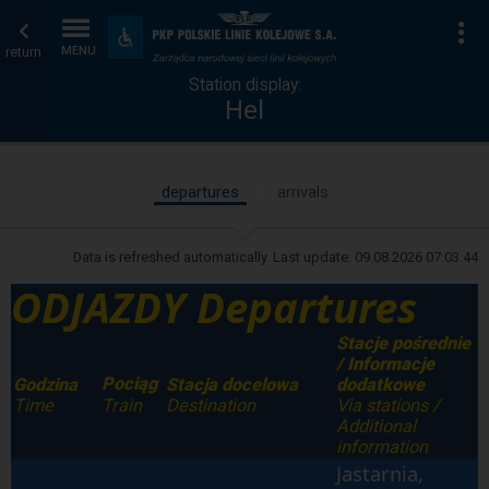
Station
Home
To
Accessibility
and
return
MENU
display
page
amenities
Station display:
Hel
departures
arrivals
Data is refreshed automatically. Last update:
09.08.2026 07:03:44
ODJAZDY Departures
Stacje pośrednie
/ Informacje
Pociąg
Godzina
Stacja docelowa
dodatkowe
Time
Destination
Via stations /
Train
Additional
information
Jastarnia,