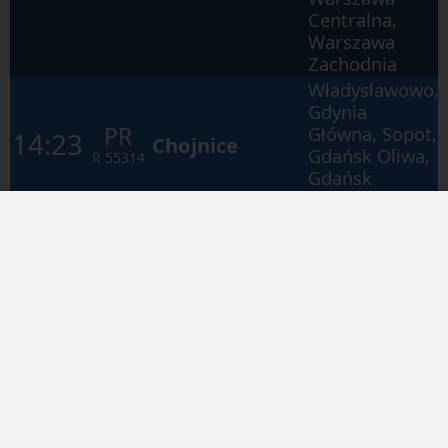
Centralna,
Warszawa
Zachodnia
Władysławowo,
Gdynia
PR
Główna, Sopot,
14:23
Chojnice
Gdańsk Oliwa,
R
55314
Gdańsk
Główny
Jastarnia,
Władysławowo,
Gdynia
PR
15:00
Reda, Rumia,
Główna
R
90568
Gdynia
Chylonia
Jurata,
PR
Jastarnia,
15:32
Władysławowo
Kuźnica (Hel),
R
90592
Chałupy
Gdynia