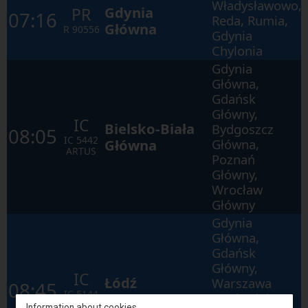
Władysławowo,
Gdynia
PR
07:16
Reda, Rumia,
Główna
R
90556
Gdynia
Chylonia
Gdynia
Główna,
Gdańsk
Główny,
IC
Bielsko-Biała
Bydgoszcz
08:05
IC
5442
Główna
Główna,
ARTUS
Poznań
Główny,
Wrocław
Główny
Gdynia
Główna,
Gdańsk
Główny,
IC
Łódź
Warszawa
08:45
IC
5144
Fabryczna
Wschodnia,
ŻEGLARZ
Information about cookies