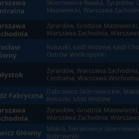
rszawa
Skierniewice Rawka, Żyrardów, 
ntralna
Mazowiecki, Warszawa Zachodn
rszawa
Żyrardów, Grodzisk Mazowiecki,
chodnia
Warszawa Zachodnia, Warszawa
ocław
Koluszki, Łódź Widzew, Łódź Choj
ówny
Ostrów Wielkopolski
Żyrardów, Warszawa Zachodnia
ałystok
Centralna, Warszawa Wschodnia
Dąbrowice Skierniewickie, Makó
dź Fabryczna
Koluszki, Łódź Widzew
rszawa
Żyrardów, Grodzisk Mazowiecki,
chodnia
Warszawa Zachodnia, Warszawa
Mokra, Sierakowice Skierniewick
wicz Główny
Bobrowniki