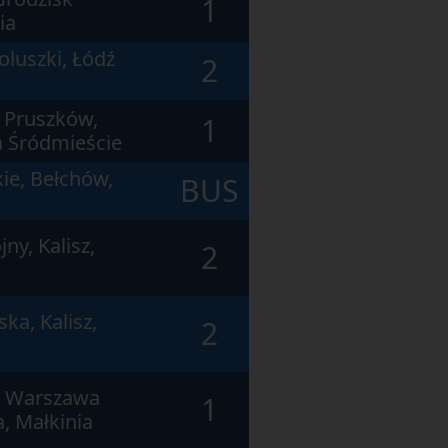
1
ia
luszki, Łódź
2
 Pruszków,
1
 Śródmieście
ie, Bełchów,
BUS
ny, Kalisz,
2
ka, Kalisz,
2
, Warszawa
1
, Małkinia