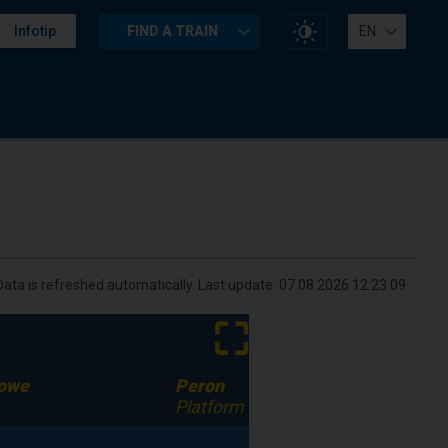
Change
Infotip
FIND A TRAIN
EN
website
contrast
Data is refreshed automatically. Last update:
07.08.2026 12:23:09
⛶
kowe
Peron
Platform