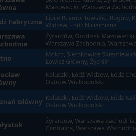
ówna
Mazowiecki, Warszawa Zachodn
Lipce Reymontowskie, Rogów, Ko
dź Fabryczna
Widzew, Łódź Niciarniana
rszawa
Żyrardów, Grodzisk Mazowiecki,
chodnia
Warszawa Zachodnia, Warszawa
Mokra, Sierakowice Skierniewick
tno
Łowicz Główny, Żychlin
ocław
Koluszki, Łódź Widzew, Łódź Choj
ówny
Ostrów Wielkopolski
Koluszki, Łódź Widzew, Łódź Kalis
znań Główny
Ostrów Wielkopolski
Żyrardów, Warszawa Zachodnia
ałystok
Centralna, Warszawa Wschodnia