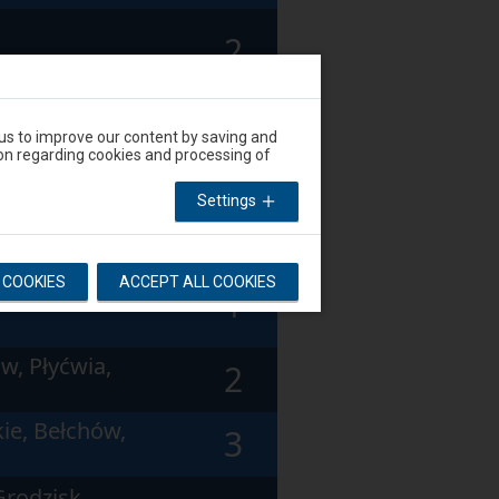
2
chowa Stradom,
2
 us to improve our content by saving and
on regarding cookies and processing of
, Warszawa
Settings
1
L COOKIES
ACCEPT ALL COOKIES
, Warszawa
1
w, Płyćwia,
2
ie, Bełchów,
3
Grodzisk