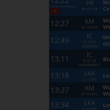
12:22
Wa
PR
Opóźniony/Delayed:
Ce
IR
10136
~5′
Wa
KM
12:27
Ws
R1
91970
IC
Wr
12:49
IC
1627
Gł
LEŚMIAN
IC
13:11
Bi
IC
6128
MICKIEWICZ
ŁKA
13:18
Łó
Ł
11567
Wa
KM
13:27
Ws
R1
91972
ŁKA
13:34
Ło
Ł
19295