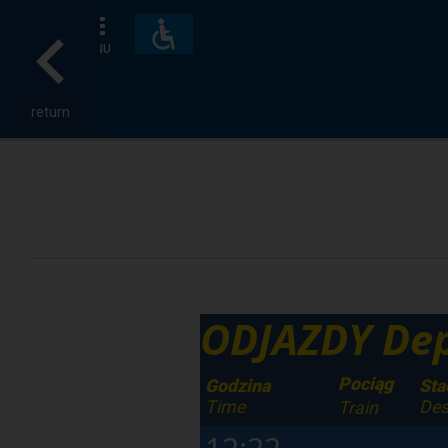
Accessibility
and
MENU
amenities
return
ODJAZDY Dep
Pociąg
Godzina
Sta
Time
Des
Train