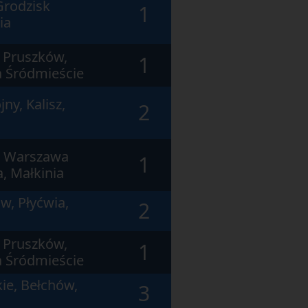
Grodzisk
1
ia
 Pruszków,
1
 Śródmieście
ny, Kalisz,
2
, Warszawa
1
, Małkinia
w, Płyćwia,
2
 Pruszków,
1
 Śródmieście
ie, Bełchów,
3