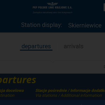
Station
Home
display
page
Station display:
Skierniewice
departures
arrivals
artures
cja docelowa
Stacje pośrednie / Informacje dodat
tination
Via stations / Additional information