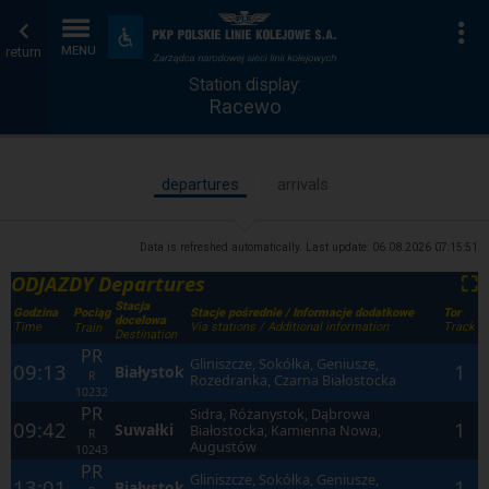
Station
Home
To
Accessibility
and
return
MENU
display
page
amenities
Station display:
Racewo
departures
arrivals
Data is refreshed automatically. Last update:
06.08.2026 07:15:51
ODJAZDY Departures
⛶
Stacja
Godzina
Stacje pośrednie / Informacje dodatkowe
Tor
Pociąg
docelowa
Time
Via stations / Additional information
Track
Train
Destination
PR
Gliniszcze, Sokółka, Geniusze,
09:13
1
Białystok
R
Rozedranka, Czarna Białostocka
10232
PR
Sidra, Różanystok, Dąbrowa
09:42
1
Suwałki
Białostocka, Kamienna Nowa,
R
Augustów
10243
PR
Gliniszcze, Sokółka, Geniusze,
13:01
1
Białystok