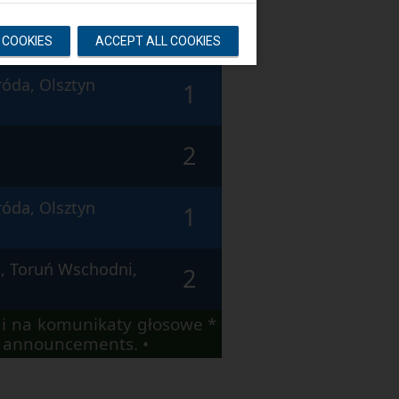
o Pomorskie, Toruń
2
L COOKIES
ACCEPT ALL COOKIES
róda, Olsztyn
1
2
róda, Olsztyn
1
, Toruń Wschodni,
2
i na komunikaty głosowe *
io announcements. •