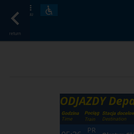
Accessibility
and
MENU
amenities
return
ODJAZDY Depa
Pociąg
Godzina
Stacja docelo
Time
Destination
Train
PR