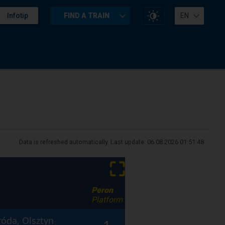
Change
Infotip
FIND A TRAIN
EN
website
contrast
Data is refreshed automatically. Last update:
06.08.2026 01:51:48
⛶
Peron
Platform
róda, Olsztyn