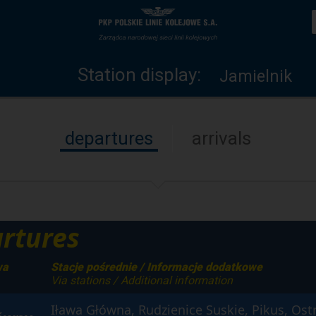
Station
Home
display
page
Station display:
Jamielnik
departures
arrivals
rtures
wa
Stacje pośrednie / Informacje dodatkowe
Via stations / Additional information
Iława Główna, Rudzienice Suskie, Pikus, Ost