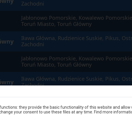
łówny
Zachodni
Jabłonowo Pomorskie, Kowalewo Pomorskie
Toruń Miasto, Toruń Główny
Iława Główna, Rudzienice Suskie, Pikus, Ost
łówny
Zachodni
Jabłonowo Pomorskie, Kowalewo Pomorskie
Toruń Miasto, Toruń Główny
Iława Główna, Rudzienice Suskie, Pikus, Ost
łówny
Zachodni
Biskupiec Pomorski, Lipinki
unctions: they provide the basic functionality of this website and allow
hange your consent to use these files at any time. Find more informati
Iława Główna, Rudzienice Suskie, Pikus, Ost
łówny
Zachodni