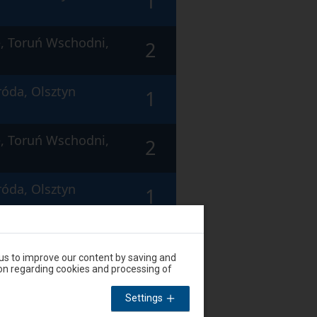
1
, Toruń Wschodni,
2
róda, Olsztyn
1
, Toruń Wschodni,
2
róda, Olsztyn
1
2
 us to improve our content by saving and
on regarding cookies and processing of
róda, Olsztyn
1
Settings