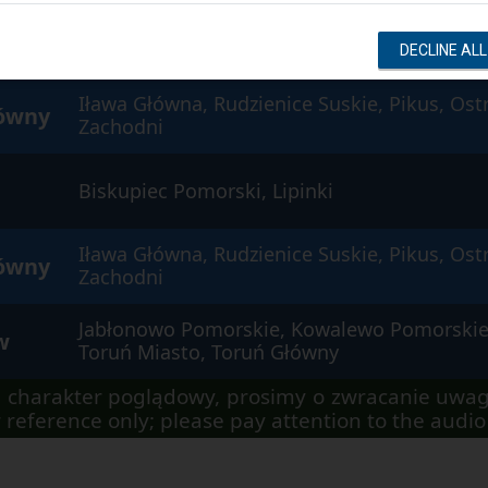
Jabłonowo Pomorskie, Wąbrzeźno, Kowalew
wny
Wschodni, Toruń Miasto
DECLINE AL
Iława Główna, Rudzienice Suskie, Pikus, Ost
łówny
Zachodni
Biskupiec Pomorski, Lipinki
Iława Główna, Rudzienice Suskie, Pikus, Ost
łówny
Zachodni
Jabłonowo Pomorskie, Kowalewo Pomorskie
w
Toruń Miasto, Toruń Główny
 charakter poglądowy, prosimy o zwracanie uwag
 reference only; please pay attention to the aud