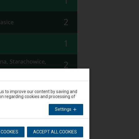
1
2
asice
1
na, Starachowice,
2
1
 us to improve our content by saving and
on regarding cookies and processing of
Starachowice,
2
Settings
1
L COOKIES
ACCEPT ALL COOKIES