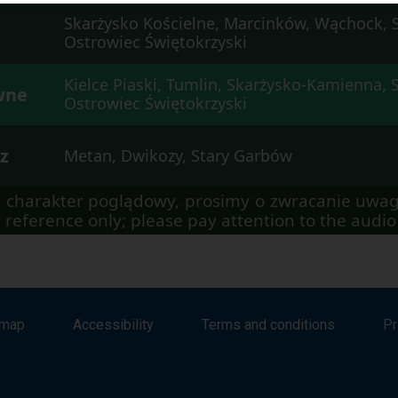
Skarżysko Kościelne, Marcinków, Wąchock, 
Ostrowiec Świętokrzyski
Kielce Piaski, Tumlin, Skarżysko-Kamienna, 
wne
Ostrowiec Świętokrzyski
z
Metan, Dwikozy, Stary Garbów
 charakter poglądowy, prosimy o zwracanie uwag
 reference only; please pay attention to the aud
emap
Accessibility
Terms and conditions
Pr