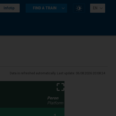
Change
Infotip
FIND A TRAIN
EN
website
contrast
Data is refreshed automatically. Last update:
06.08.2026 20:08:24
⛶
Peron
Platform