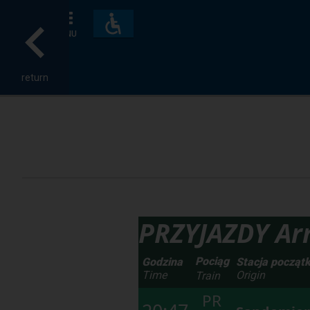
Accessibility
and
MENU
amenities
return
PRZYJAZDY Arr
Pociąg
Godzina
Stacja począt
Time
Origin
Train
PR