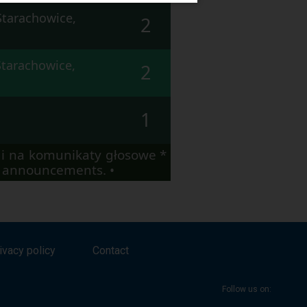
Starachowice,
2
Starachowice,
2
1
i na komunikaty głosowe *
io announcements. •
ivacy policy
Contact
Follow us on: