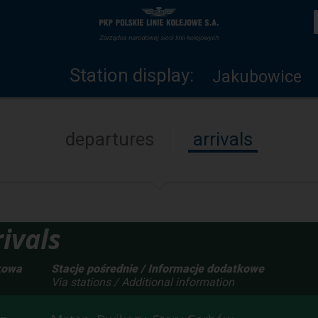
Station
Home
display
page
Station display:
Jakubowice
departures
arrivals
ivals
kowa
Stacje pośrednie / Informacje dodatkowe
Via stations / Additional information