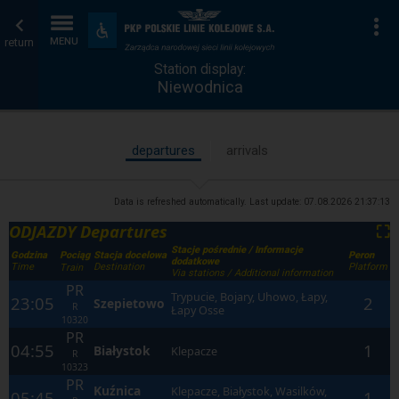
Station
Home
To
Accessibility
and
return
MENU
display
page
amenities
Station display:
Niewodnica
departures
arrivals
Data is refreshed automatically. Last update:
07.08.2026 21:37:13
ODJAZDY Departures
⛶
Stacje pośrednie / Informacje
Godzina
Stacja docelowa
Peron
Pociąg
dodatkowe
Time
Destination
Platform
Train
Via stations / Additional information
PR
Trypucie, Bojary, Uhowo, Łapy,
23:05
2
Szepietowo
R
Łapy Osse
10320
PR
04:55
1
Białystok
Klepacze
R
10323
PR
Kuźnica
Klepacze, Białystok, Wasilków,
05:45
1