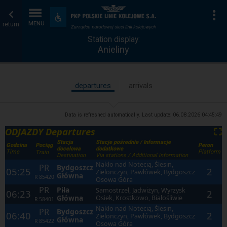
Station
Home
To
Accessibility
and
return
MENU
display
page
amenities
Station display:
Anieliny
departures
arrivals
Data is refreshed automatically. Last update:
06.08.2026 04:45:49
ODJAZDY Departures
⛶
Stacja
Stacje pośrednie / Informacje
Godzina
Peron
Pociąg
docelowa
dodatkowe
Time
Platform
Train
Destination
Via stations / Additional information
Nakło nad Notecią, Ślesin,
PR
Bydgoszcz
05:25
2
Zielonczyn, Pawłówek, Bydgoszcz
Główna
R
85420
Osowa Góra
PR
Piła
Samostrzel, Jadwiżyn, Wyrzysk
06:23
2
Główna
Osiek, Krostkowo, Białośliwie
R
58401
Nakło nad Notecią, Ślesin,
PR
Bydgoszcz
06:40
2
Zielonczyn, Pawłówek, Bydgoszcz
Główna
R
85422
Osowa Góra