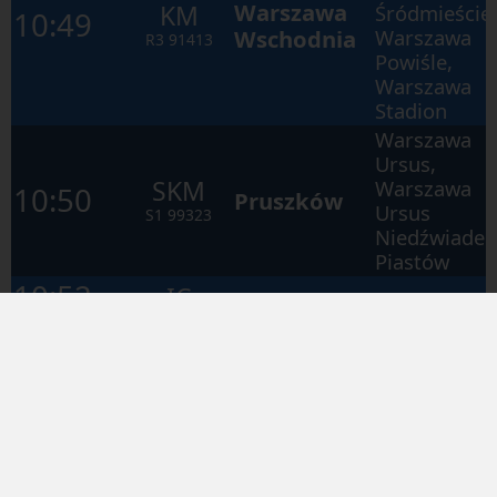
Warszawa
KM
Śródmieście
10:49
Wschodnia
Warszawa
R3
91413
Powiśle,
Warszawa
Stadion
Warszawa
Ursus,
SKM
Warszawa
10:50
Pruszków
Ursus
S1
99323
Niedźwiadek
Piastów
10:52
IC
Warszawa
Warszawa
IC
6147
Wschodnia
Centralna
Opóźniony/Delayed:
~5′
KONOPNICKA
Warszawa
Centralna,
Warszawa
Wschodnia,
KM
10:56
Modlin
Legionowo,
✈
RL
97121
Legionowo