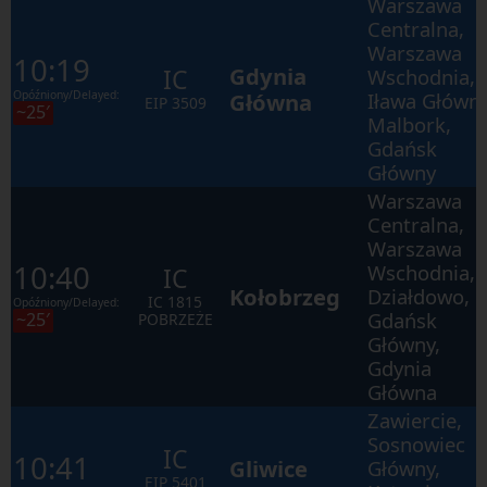
Warszawa
Centralna,
Warszawa
10:19
Gdynia
IC
Wschodnia,
Opóźniony/Delayed:
Główna
Iława Główn
EIP
3509
~25′
Malbork,
Gdańsk
Główny
Warszawa
Centralna,
Warszawa
10:40
Wschodnia,
IC
Kołobrzeg
Działdowo,
IC
1815
Opóźniony/Delayed:
Gdańsk
~25′
POBRZEŻE
Główny,
Gdynia
Główna
Zawiercie,
Sosnowiec
IC
10:41
Gliwice
Główny,
EIP
5401