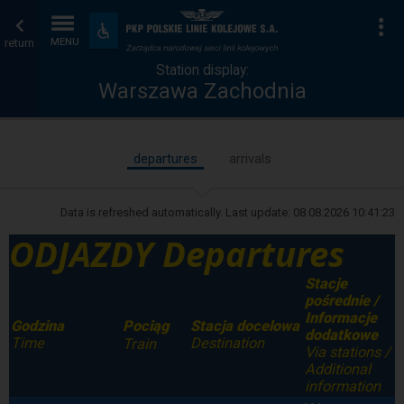
Station
Home
To
Accessibility
and
return
MENU
display
page
amenities
Station display:
Warszawa Zachodnia
departures
arrivals
Data is refreshed automatically. Last update:
08.08.2026 10:41:23
ODJAZDY Departures
Stacje
pośrednie /
Informacje
Godzina
Stacja docelowa
Pociąg
dodatkowe
Time
Destination
Train
Via stations /
Additional
information