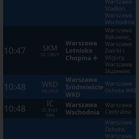
Warszawa
Stadion,
Warszawa
Wschodnia
Warszawa
Rakowiec,
Warszawa
Warszawa
SKM
10:47
Lotnisko
Żwirki i
S2
10825
Chopina
Wigury,
✈
Warszawa
Służewiec
Warszawa
WKD
Warszawa
10:48
Śródmieście
Ochota WKD
Os
2010
WKD
IC
Warszawa
Warszawa
10:48
IC
3131
Wschodnia
Centralna
SAN
Warszawa
Ochota,
Warszawa