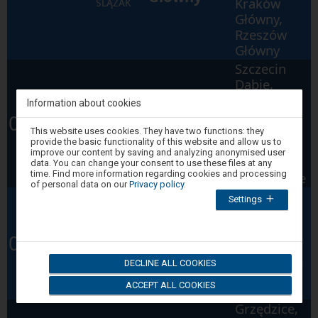
Kraków
ŚLĄZAK
Główny,
Rzeszów
Główny
Szczecin
Dąbie,
Szczecin
Information about cookies
Świnoujście
PR
Główny,
05:30
Attention,
Port
Szczecin
This website uses cookies. They have two functions: they
R
80703
you
provide the basic functionality of this website and allow us to
Dąbie,
are
improve our content by saving and analyzing anonymised user
in
Goleniów,
data. You can change your consent to use these files at any
the
time. Find more information regarding cookies and processing
Świnoujście
modal
of personal data on our
Privacy policy
.
window.
Chociwel,
Settings
Select
Cieszyno
one
of
Łobeskie,
PR
the
05:32
Słupsk
Runowo
options
R
80220
available
Pomorskie,
WOŚWIN
DECLINE ALL COOKIES
at
Białogard,
the
ACCEPT ALL COOKIES
end
Koszalin
to
Grzędzice,
close
the