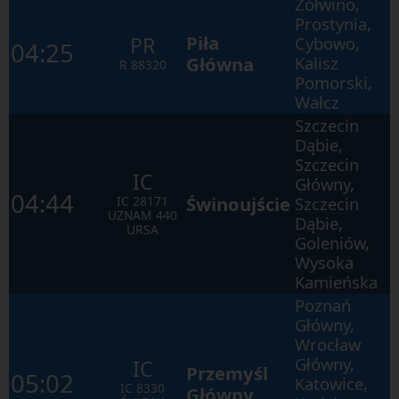
Żółwino,
Prostynia,
Piła
PR
Cybowo,
04:25
Główna
Kalisz
R
88320
Pomorski,
Wałcz
Szczecin
Dąbie,
Szczecin
IC
Główny,
04:44
Świnoujście
IC
28171
Szczecin
UZNAM 440
Dąbie,
URSA
Goleniów,
Wysoka
Kamieńska
Poznań
Główny,
Wrocław
Główny,
IC
Przemyśl
05:02
Katowice,
IC
8330
Główny