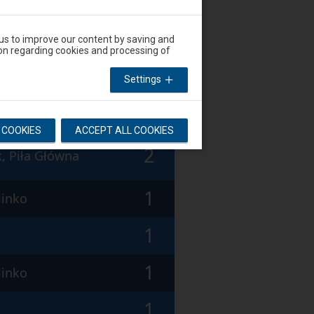
1
linko
1
 us to improve our content by saving and
on regarding cookies and processing of
1
linko
Settings
1
L COOKIES
ACCEPT ALL COOKIES
2
k, Piła Główna
1
linko
1
1
linko
1