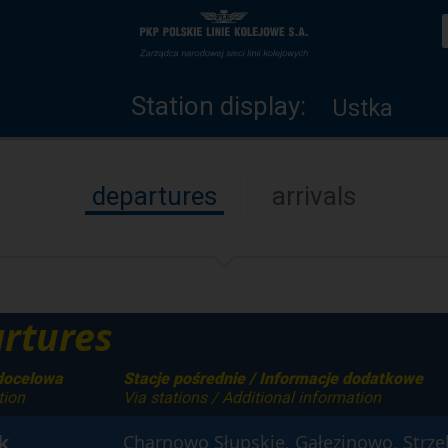
Station
Home
display
page
Station display:
Ustka
departures
arrivals
rtures
docelowa
Stacje pośrednie / Informacje dodatkowe
tion
Via stations / Additional information
k
Charnowo Słupskie, Gałęzinowo, Strze