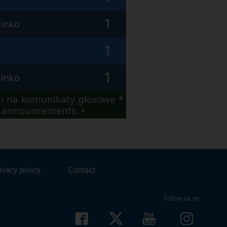
1
linko
1
1
linko
i na komunikaty głosowe *
io announcements. •
ivacy policy
Contact
Follow us on: