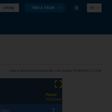
Change
Infotip
FIND A TRAIN
EN
website
contrast
Data is refreshed automatically. Last update:
07.08.2026 12:25:06
⛶
Peron
Platform
2
linko