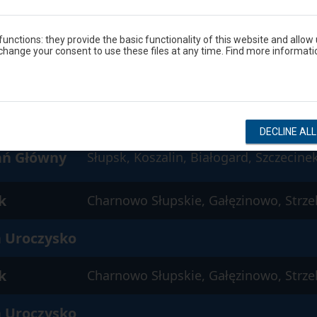
k
Charnowo Słupskie, Gałęzinowo, Strze
 Uroczysko
unctions: they provide the basic functionality of this website and allow
hange your consent to use these files at any time. Find more informati
k
Charnowo Słupskie, Gałęzinowo, Strze
 Uroczysko
DECLINE AL
ań Główny
Słupsk, Koszalin, Białogard, Szczecine
k
Charnowo Słupskie, Gałęzinowo, Strze
 Uroczysko
k
Charnowo Słupskie, Gałęzinowo, Strze
 Uroczysko