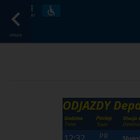
Accessibility
and
MENU
amenities
return
ODJAZDY Depa
Pociąg
Godzina
Stacja 
Time
Destina
Train
PR
12:32
Słups