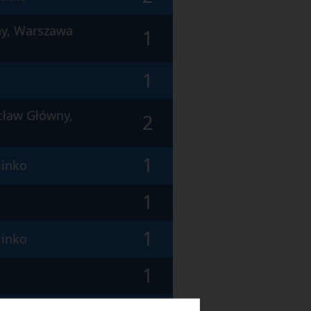
ny, Warszawa
1
1
cław Główny,
2
1
linko
1
1
linko
1