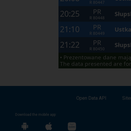
to
R
80447
navigate
PR
through
20:25
Słups
the
R
80448
next
elements
PR
21:10
Ustka
within
the
R
80449
opened
PR
21:22
window.
Słups
R
80450
• Prezentowane dane mają
The data presented are for
Open Data API
Sit
Download the mobile app: