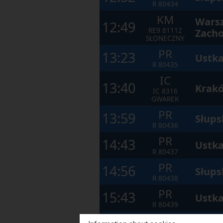
R
80434
KM
Wars
12:49
RE9
81112
Zach
SŁONECZNY
PR
13:23
Ustka
R
80435
IC
13:40
Krak
IC
8316
GWAREK
PR
13:59
Słups
R
80436
PR
14:43
Ustka
R
80437
PR
14:56
Słups
R
80438
PR
15:43
Ustka
R
80439
PR