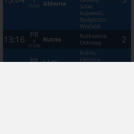
R
Główna
Solec
15207
Kujawski,
Bydgoszcz
Wschód
PR
Rutkowice,
13:16
2
Kutno
R
Ostrowy
51206
Kutno,
Łęczyca,
PR
Łódź
14:51
2
Ozorków,
R
Kaliska
Zgierz, Łódź
51216
Żabieniec
Wiktorowo,
Czerniewice,
Gołaszewo
PR
Toruń
15:04
3
Kujawskie,
R
Główny
Włocławek,
15209
Aleksandrów
Kujawski