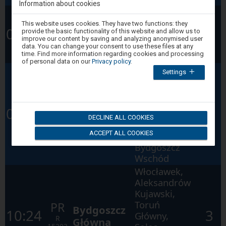
51200
Information about cookies
Kutno,
Attention,
Łęczyca,
PR
This website uses cookies. They have two functions: they
Łódź
you
06:33
2
provide the basic functionality of this website and allow us to
Ozorków,
are
R
Kaliska
improve our content by saving and analyzing anonymised user
in
Zgierz, Łódź
51202
data. You can change your consent to use these files at any
the
time. Find more information regarding cookies and processing
Żabieniec
modal
of personal data on our
Privacy policy
.
window.
Włocławek,
Settings
Select
Aleksandrów
one
of
Kujawski,
the
Toruń
PR
options
Bydgoszcz
06:48
3
available
Główny,
R
Główna
DECLINE ALL COOKIES
at
Solec
15201
the
ACCEPT ALL COOKIES
end
Kujawski,
to
Bydgoszcz
close
Wschód
the
modal
Włocławek,
window.
Press
Aleksandrów
the
Kujawski,
Tab
key
Toruń
PR
Bydgoszcz
to
10:24
3
Główny,
navigate
R
Główna
through