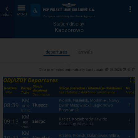
Station
Home
To
Accessibility
and
return
MENU
display
page
amenities
Station display:
Kaczorowo
departures
arrivals
Data is refreshed automatically. Last update:
07.08.2026 07:49:47
ODJAZDY Departures
⛶
Stacja
Godzina
Stacje pośrednie / Informacje dodatkowe
Tor
Pociąg
docelowa
Time
Via stations / Additional information
Track
Train
Destination
KM
Płońsk, Nasielsk, Modlin
, Nowy
✈
08:39
1
Tłuszcz
Dwór Mazowiecki, Legionowo
RE92
Przystanek
51140
KM
Raciąż, Koziebrody, Zawidz
09:13
1
Sierpc
R91
Kościelny, Mieszaki
59863
KM
Arcelin, Płońsk, Dalanówek, Wkra,
10:42
1
Nasielsk