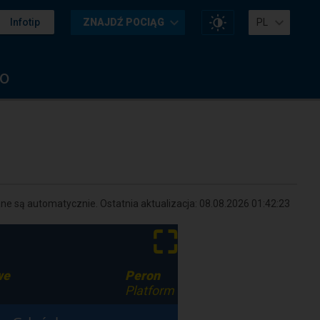
Zmień
Infotip
ZNAJDŹ POCIĄG
PL
kontrast
na
stronie
o
e są automatycznie. Ostatnia aktualizacja:
08.08.2026 01:42:23
⛶
we
Peron
Platform