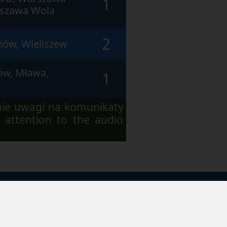
1
szawa Wola
2
nów, Wieliszew
ów, Mława,
1
nie uwagi na komunikaty
 attention to the audio
a prywatności
Kontakt
Obserwuj nas na: