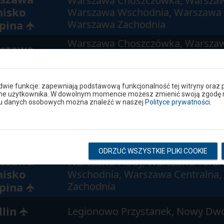
Warszawa Choszczówka, Warszaw
nisko
Warszawa Wschodnia, Warszawa 
pina
Warszawa Zachodnia
✈
Warszawa Choszczówka, Warszaw
szawa
Warszawa Żerań, Warszawa Toru
hodnia
Gdańska
 dwie funkcje: zapewniają podstawową funkcjonalność tej witryny oraz 
liszew
Legionowo Piaski, Michałów-Reg
ane użytkownika. W dowolnym momencie możesz zmienić swoją zgodę na 
niu danych osobowych można znaleźć w naszej
Polityce prywatności
.
Działdowo, Iława Główna, Malbor
nia Główna
Główny
ODRZUĆ WSZYSTKIE PLIKI COOKIE
szawa
Warszawa Płudy, Warszawa Toru
nisko
Wschodnia, Warszawa Centralna
pina
Zachodnia
✈
lin
Legionowo Przystanek, Nowy Dw
✈