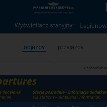
Wyświetlacz
Strona
stacyjny
główna
Wyświetlacz stacyjny:
Legionow
odjazdy
przyjazdy
Dane odświeżan
artures
a docelowa
Stacje pośrednie / Informacje dodatko
nation
Via stations / Additional information