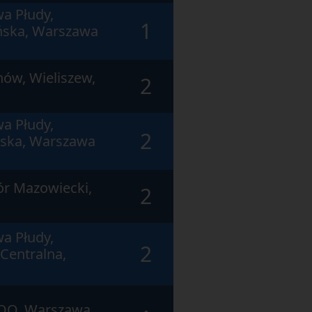
a Płudy,
1
ńska, Warszawa
ów, Wieliszew,
2
a Płudy,
2
ska, Warszawa
r Mazowiecki,
2
a Płudy,
2
Centralna,
OO, Warszawa