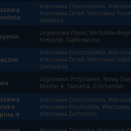
Warszawa Choszczówka, Warszaw
szawa
Warszawa Żerań, Warszawa Toru
hodnia
Gdańska
Legionowo Piaski, Michałów-Regin
zymin
Nieporęt, Dąbkowizna
Warszawa Choszczówka, Warszaw
seczno
Warszawa Żerań, Warszawa Gdań
Zachodnia
Legionowo Przystanek, Nowy Dwó
wa
Modlin
, Nasielsk, Ciechanów
✈
szawa
Warszawa Choszczówka, Warszaw
nisko
Warszawa Wschodnia, Warszawa 
pina
Warszawa Zachodnia
✈
szawa
Warszawa Toruńska, Warszawa Z