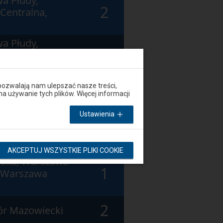
a Płudy,
2
Centralna,
a Płudy,
1
ńska, Warszawa
2
pozwalają nam ulepszać nasze treści,
inów
używanie tych plików. Więcej informacji
Ustawienia
k, Tczew, Gdańsk
1
AKCEPTUJ WSZYSTKIE PLIKI COOKIE
ńska, Warszawa
1
, Warszawa
2
ór Mazowiecki