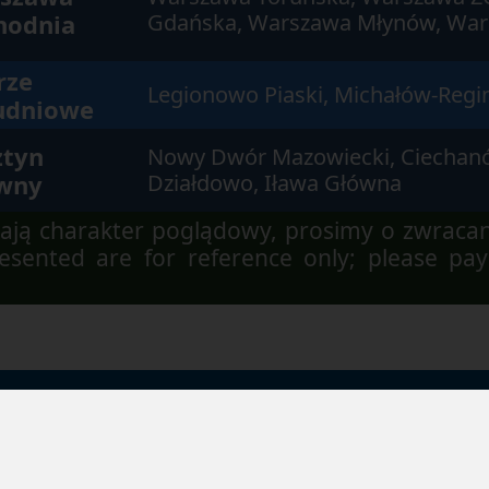
hodnia
Gdańska, Warszawa Młynów, War
rze
Legionowo Piaski, Michałów-Regi
udniowe
ztyn
Nowy Dwór Mazowiecki, Ciechan
wny
Działdowo, Iława Główna
ją charakter poglądowy, prosimy o zwraca
sented are for reference only; please pay
apa strony
Dostępność
Regulamin
Polityk