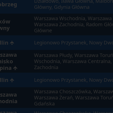
Działdowo, Iława Główna, Malbor
obrzeg
Główny, Gdynia Główna
Warszawa Wschodnia, Warszawa 
ków
Warszawa Zachodnia, Radom Głów
wny
Główne
lin
Legionowo Przystanek, Nowy Dw
✈
szawa
Warszawa Płudy, Warszawa Toru
nisko
Wschodnia, Warszawa Centralna
pina
Zachodnia
✈
lin
Legionowo Przystanek, Nowy Dw
✈
Warszawa Choszczówka, Warszaw
szawa
Warszawa Żerań, Warszawa Toru
hodnia
Gdańska
szawa