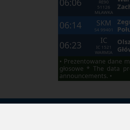
06:06
RE90
Zac
51126
MŁAWKA
Zeg
SKM
06:14
Poł
S4
99401
IC
Ols
06:23
IC
1521
Głó
WARMIA
• Prezentowane dane ma
głosowe * The data pre
announcements. •
API Otwarte Dane
M
Pobierz aplikację mobilną: