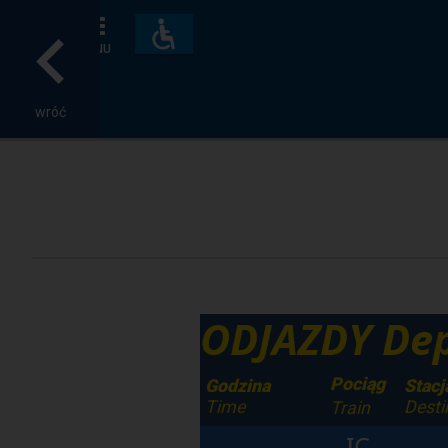
Dostępność
i
MENU
udogodnienia
wróć
ODJAZDY Dep
Pociąg
Godzina
Stacj
Time
Desti
Train
IC