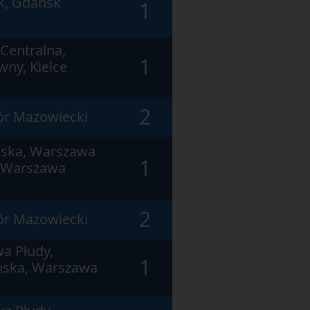
k, Gdańsk
1
Centralna,
1
ny, Kielce
2
ór Mazowiecki
ńska, Warszawa
1
, Warszawa
2
ór Mazowiecki
a Płudy,
1
ńska, Warszawa