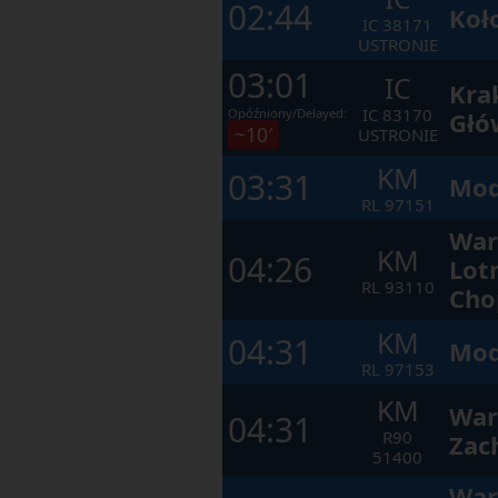
02:44
Koł
IC
38171
USTRONIE
03:01
IC
Kra
IC
83170
Opóźniony/Delayed:
Głó
~10′
USTRONIE
KM
03:31
Mod
RL
97151
War
KM
04:26
Lot
RL
93110
Cho
KM
04:31
Mod
RL
97153
KM
War
04:31
R90
Zac
51400
War