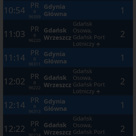
otwartego
PR
Gdynia
okna.
10:54
1
R
Główna
96309
Gdańsk
PR
Gdańsk
Osowa,
11:03
2
R
Wrzeszcz
Gdańsk Port
96220
Lotniczy
✈
PR
Gdynia
11:14
1
R
Główna
96311
Gdańsk
PR
Gdańsk
Osowa,
12:02
2
R
Wrzeszcz
Gdańsk Port
96222
Lotniczy
✈
PR
Gdynia
12:14
1
R
Główna
96313
Gdańsk
PR
Gdańsk
Osowa,
12:22
2
R
Wrzeszcz
Gdańsk Port
96224