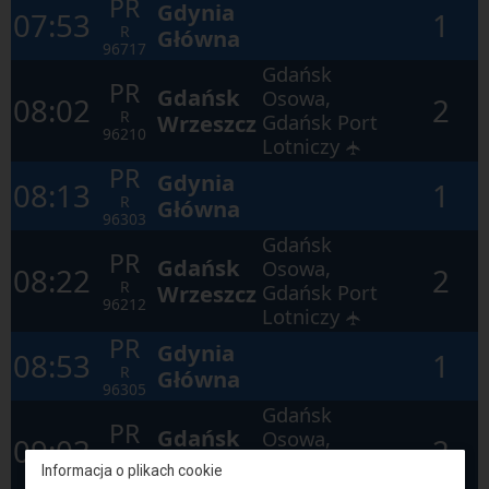
PR
Gdynia
07:53
1
R
Główna
96717
Gdańsk
PR
Gdańsk
Osowa,
08:02
2
R
Wrzeszcz
Gdańsk Port
96210
Lotniczy
✈
PR
Gdynia
08:13
1
R
Główna
96303
Gdańsk
PR
Gdańsk
Osowa,
08:22
2
R
Wrzeszcz
Gdańsk Port
96212
Lotniczy
✈
PR
Gdynia
08:53
1
R
Główna
96305
Gdańsk
PR
Gdańsk
Osowa,
09:03
2
R
Wrzeszcz
Gdańsk Port
Informacja o plikach cookie
96214
Lotniczy
✈