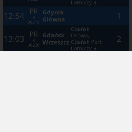
Lotniczy
✈
PR
Gdynia
12:54
1
R
Główna
96315
Gdańsk
PR
Gdańsk
Osowa,
13:03
2
R
Wrzeszcz
Gdańsk Port
96226
Lotniczy
✈
• Prezentowane dane mają charakter
poglądowy, prosimy o zwracanie uwagi na
komunikaty głosowe * The data presented are
for reference only; please pay attention to the
audio announcements. •
API Otwarte Dane
Mapa strony
Dostępność