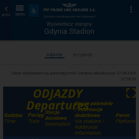
Wyświetlacz
Strona
Na
Dostępność
i
wróć
MENU
stacyjny
główna
udogodnienia
Wyświetlacz stacyjny:
Gdynia Stadion
odjazdy
przyjazdy
Dane odświeżane są automatycznie. Ostatnia aktualizacja:
07.08.2026
07:38:50
ODJAZDY
⛶
Departures
Stacje pośrednie
/ Informacje
Stacja
Pociąg
Godzina
dodatkowe
Peron
docelowa
Time
Via stations /
Platform
Train
Destination
Additional
information