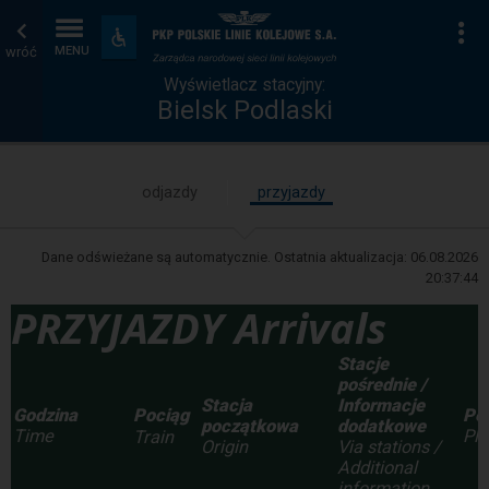
Wyświetlacz
Strona
Na
Dostępność
i
wróć
MENU
stacyjny
główna
udogodnienia
Wyświetlacz stacyjny:
Bielsk Podlaski
odjazdy
przyjazdy
Dane odświeżane są automatycznie. Ostatnia aktualizacja:
06.08.2026
20:37:44
PRZYJAZDY Arrivals
Stacje
pośrednie /
Stacja
Informacje
Godzina
Pe
Pociąg
początkowa
dodatkowe
Time
Pla
Train
Origin
Via stations /
Additional
information