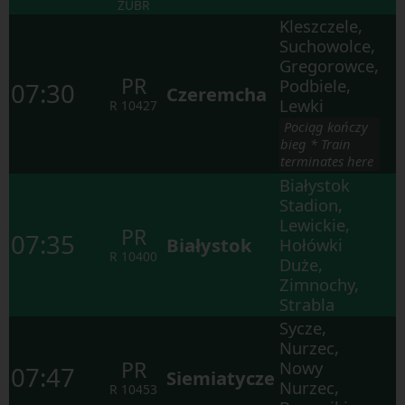
ŻUBR
Kleszczele,
Suchowolce,
Gregorowce,
PR
Podbiele,
07:30
Czeremcha
Lewki
R
10427
 Pociąg kończy 
bieg * Train 
terminates here 
Białystok
Stadion,
Lewickie,
PR
07:35
Białystok
Hołówki
R
10400
Duże,
Zimnochy,
Strabla
Sycze,
Nurzec,
PR
Nowy
07:47
Siemiatycze
Nurzec,
R
10453