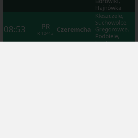
Borowiki,
Hajnówka
Kleszczele,
Suchowolce,
PR
08:53
Czeremcha
Gregorowce,
R
10413
Podbiele,
Lewki
Stok Lacki,
Krzymosze,
PR
Mordy,
09:53
Siedlce
R
10485
Mordy
NURZEC
Miasto,
Hajnówka
Białystok
Stadion,
Lewickie,
PR
09:58
Białystok
Hołówki
R
10478
Duże,
Zimnochy,
Strabla