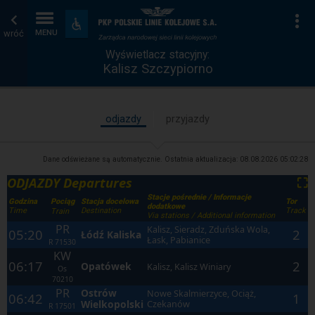
Wyświetlacz
Strona
Na
Dostępność
i
wróć
MENU
stacyjny
główna
udogodnienia
Wyświetlacz stacyjny:
Kalisz Szczypiorno
odjazdy
przyjazdy
Dane odświeżane są automatycznie. Ostatnia aktualizacja:
08.08.2026 05:02:28
ODJAZDY Departures
⛶
Stacje pośrednie / Informacje
Godzina
Stacja docelowa
Tor
Pociąg
dodatkowe
Time
Destination
Track
Train
Via stations / Additional information
PR
Kalisz, Sieradz, Zduńska Wola,
05:20
2
Łódź Kaliska
Łask, Pabianice
R
71530
KW
06:17
2
Opatówek
Kalisz, Kalisz Winiary
Os
70210
PR
Ostrów
Nowe Skalmierzyce, Ociąż,
06:42
1
Wielkopolski
Czekanów
R
17501