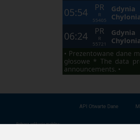
PR
Gdynia
05:54
R
Chyloni
55405
PR
Gdynia
06:24
R
Chyloni
55721
• Prezentowane dane ma
głosowe * The data pre
announcements. •
API Otwarte Dane
M
Pobierz aplikację mobilną: