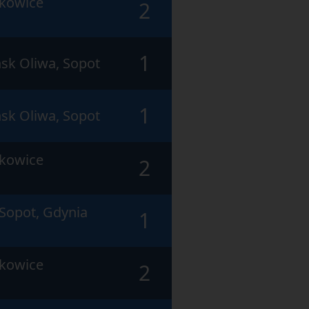
skowice
2
1
sk Oliwa, Sopot
1
sk Oliwa, Sopot
skowice
2
Sopot, Gdynia
1
skowice
2