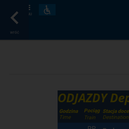
Dostępność
i
MENU
udogodnienia
wróć
ODJAZDY Dep
Pociąg
Godzina
Stacja doc
Time
Destination
Train
PR