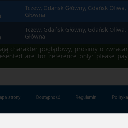
Tczew, Gdańsk Główny, Gdańsk Oliwa, 
a
Główna
Tczew, Gdańsk Główny, Gdańsk Oliwa, 
a
Główna
ją charakter poglądowy, prosimy o zwraca
sented are for reference only; please pay
apa strony
Dostępność
Regulamin
Polityk