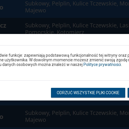
Subkowy, Pelplin, Kulice Tczewskie, Mo
o
Majewo
cz
Subkowy, Pelplin, Kulice Tczewskie, La
Pomorskie, Kotomierz
Subkowy, Pelplin, Kulice Tczewskie, Mo
o
Majewo
 dwie funkcje: zapewniają podstawową funkcjonalność tej witryny oraz 
ane użytkownika. W dowolnym momencie możesz zmienić swoją zgodę na 
niu danych osobowych można znaleźć w naszej
Polityce prywatności
.
Tczew, Gdańsk Główny, Gdańsk Oliwa, 
a
Główna
Główna
Tczew, Pszczółki, Gdańsk Główny, Gdań
ODRZUĆ WSZYSTKIE PLIKI COOKIE
Subkowy, Pelplin, Kulice Tczewskie, Mo
o
Majewo