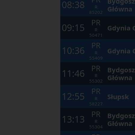
Bydgosz
08:38
R
Główna
85202
PR
09:15
Gdynia 
R
50471
PR
10:36
Gdynia 
R
55409
PR
Bydgosz
11:46
R
Główna
55302
PR
12:55
Słupsk
R
58227
PR
Bydgosz
13:13
R
Główna
55304