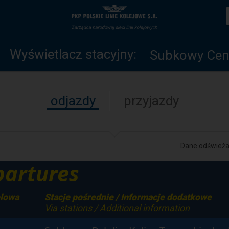
Wyświetlacz
Strona
stacyjny
główna
Wyświetlacz stacyjny:
Subkowy Cen
odjazdy
przyjazdy
Dane odświeżan
artures
elowa
Stacje pośrednie / Informacje dodatkowe
Via stations / Additional information