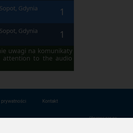
Sopot, Gdynia
1
Sopot, Gdynia
1
nie uwagi na komunikaty
 attention to the audio
a prywatności
Kontakt
Obserwuj nas na: