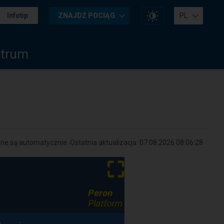
Zmień
Infotip
ZNAJDŹ POCIĄG
PL
kontrast
na
stronie
trum
e są automatycznie. Ostatnia aktualizacja:
07.08.2026 08:06:28
⛶
Peron
Platform