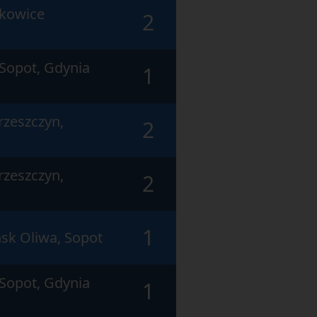
skowice
2
Sopot, Gdynia
1
rzeszczyn,
2
rzeszczyn,
2
1
sk Oliwa, Sopot
Sopot, Gdynia
1