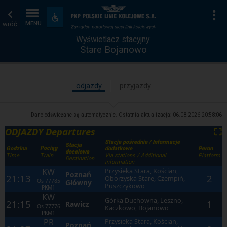
Wyświetlacz
Strona
Na
Dostępność
i
wróć
MENU
stacyjny
główna
udogodnienia
Wyświetlacz stacyjny:
Stare Bojanowo
odjazdy
przyjazdy
Dane odświeżane są automatycznie. Ostatnia aktualizacja:
06.08.2026 20:58:06
ODJAZDY Departures
⛶
Stacje pośrednie / Informacje
Stacja
Pociąg
Godzina
dodatkowe
Peron
docelowa
Time
Via stations / Additional
Platform
Train
Destination
information
KW
Przysieka Stara, Kościan,
Poznań
21:13
2
Oborzyska Stare, Czempiń,
Os
77785
Główny
Puszczykowo
PKM1
KW
Górka Duchowna, Leszno,
21:15
1
Rawicz
Os
77776
Kaczkowo, Bojanowo
PKM1
PR
Przysieka Stara, Kościan,
Poznań