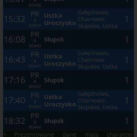
R
otwartego
80438
okna.
Gałęzinowo,
PR
Ustka
15:32
1
Charnowo
R
Uroczysko
Słupskie, Ustka
80439
PR
16:08
1
Słupsk
R
80440
Gałęzinowo,
PR
Ustka
16:43
1
Charnowo
R
Uroczysko
Słupskie, Ustka
80441
PR
17:16
1
Słupsk
R
80442
Gałęzinowo,
PR
Ustka
17:40
1
Charnowo
R
Uroczysko
Słupskie, Ustka
80443
PR
18:32
1
Słupsk
R
80444
• Prezentowane dane mają charakter