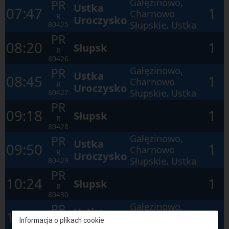
Gałęzinowo,
PR
Ustka
07:47
1
Charnowo
R
Uroczysko
Słupskie, Ustka
80425
PR
08:20
1
Słupsk
R
80426
Gałęzinowo,
PR
Ustka
08:45
1
Charnowo
R
Uroczysko
Słupskie, Ustka
80427
PR
09:18
1
Słupsk
R
80428
Gałęzinowo,
PR
Ustka
09:50
1
Charnowo
R
Uroczysko
Słupskie, Ustka
80429
PR
10:24
1
Słupsk
R
80430
Gałęzinowo,
PR
Ustka
10:50
1
Charnowo
R
Informacja o plikach cookie
Uroczysko
Słupskie, Ustka
80431