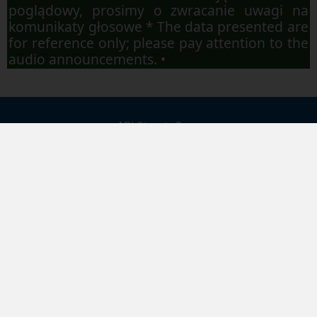
poglądowy, prosimy o zwracanie uwagi na
komunikaty głosowe * The data presented are
for reference only; please pay attention to the
audio announcements. •
API Otwarte Dane
Mapa strony
Dostępność
Regulamin
Polityka prywatności
Kontakt
Pobierz aplikację mobilną: