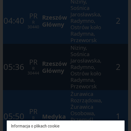
Niziny,
Sośnica
Jarosławska,
PR
Rzeszów
04:40
2
Radymno,
R
Główny
Ostrów koło
30440
Radymna,
Przeworsk
Niziny,
Sośnica
Jarosławska,
PR
Rzeszów
05:36
2
Radymno,
R
Główny
Ostrów koło
30444
Radymna,
Przeworsk
Żurawica
Rozrządowa,
Żurawica
PR
Osobowa,
05:50
1
Medyka
R
Przemyśl
30401
Zasanie,
Informacja o plikach cookie