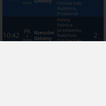
Główny
Ostrów koło
30452
Radymna,
Przeworsk
Niziny,
Sośnica
Jarosławska,
PR
Rzeszów
10:42
2
Radymno,
R
Główny
Ostrów koło
30454
Radymna,
Przeworsk
Niziny,
Sośnica
Jarosławska,
PR
Rzeszów
11:30
2
Radymno,
R
Główny
Ostrów koło
30456
Radymna,
Przeworsk
Żurawica
Rozrządowa,
Żurawica