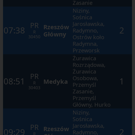
otwartego
Zasanie
okna.
Niziny,
Sośnica
Jarosławska,
PR
Rzeszów
07:38
2
Radymno,
R
Główny
Ostrów koło
30450
Radymna,
Przeworsk
Żurawica
Rozrządowa,
Żurawica
PR
Osobowa,
08:51
1
Medyka
R
Przemyśl
30403
Zasanie,
Przemyśl
Główny, Hurko
Niziny,
Sośnica
Jarosławska,
PR
Rzeszów
09:29
2
Radymno,
R