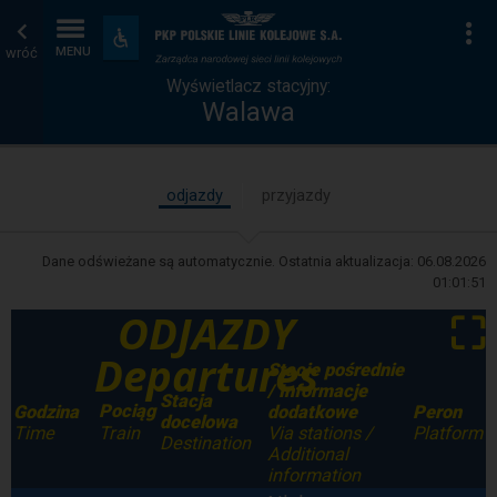
Wyświetlacz
Strona
Na
Dostępność
i
wróć
MENU
stacyjny
główna
udogodnienia
Wyświetlacz stacyjny:
Walawa
odjazdy
przyjazdy
Dane odświeżane są automatycznie. Ostatnia aktualizacja:
06.08.2026
01:01:51
ODJAZDY
⛶
Departures
Stacje pośrednie
/ Informacje
Stacja
Pociąg
Godzina
dodatkowe
Peron
docelowa
Time
Via stations /
Platform
Train
Destination
Additional
information