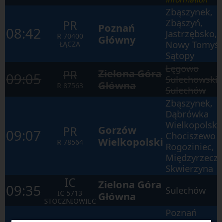
Zbąszynek,
Zbąszyń,
PR
Poznań
08:42
Jastrzębsko,
R
70400
Główny
Nowy Tomyśl
ŁĄCZA
Sątopy
Łęgowo
Zielona Góra
PR
09:05
Sulechowskie
Główna
R
87563
Sulechów
Zbąszynek,
Dąbrówka
Wielkopolska
Gorzów
PR
09:07
Chociszewo
Wielkopolski
R
78564
Rogoziniec,
Międzyrzecz,
Skwierzyna
IC
Zielona Góra
09:35
Sulechów
IC
5713
Główna
STOCZNIOWIEC
Poznań