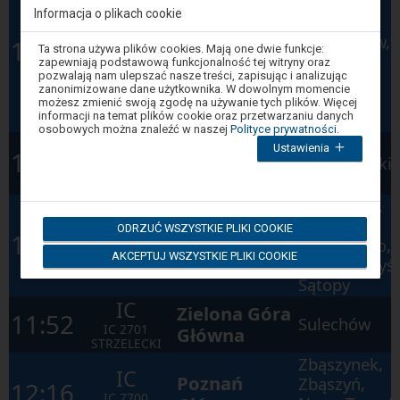
Główny,
Informacja o plikach cookie
Gniezno,
IC
Gdynia
Inowrocław,
10:03
Uwaga,
Ta strona używa plików cookies. Mają one dwie funkcje:
IC
7504
znajdujesz
Główna
Bydgoszcz
zapewniają podstawową funkcjonalność tej witryny oraz
BACHUS
się
pozwalają nam ulepszać nasze treści, zapisując i analizując
Główna,
w
zanonimizowane dane użytkownika. W dowolnym momencie
oknie
Gdańsk
możesz zmienić swoją zgodę na używanie tych plików. Więcej
modalnym.
informacji na temat plików cookie oraz przetwarzaniu danych
Główny
W
osobowych można znaleźć w naszej
Polityce prywatności
.
celu
Łęgowo
Zielona Góra
Ustawienia
PR
zamknięcia
10:58
Sulechowskie
okna
Główna
R
87565
modalnego
Sulechów
wybierz
Zbąszynek,
którąś
z
Zbąszyń,
PR
ODRZUĆ WSZYSTKIE PLIKI COOKIE
Poznań
opcji
11:51
Jastrzębsko,
dostępnych
R
70402
Główny
AKCEPTUJ WSZYSTKIE PLIKI COOKIE
na
Nowy Tomyśl
MALTA
końcu
Sątopy
okna.
Wciśnij
IC
Zielona Góra
tab
11:52
Sulechów
by
IC
2701
Główna
poruszać
STRZELECKI
się
Zbąszynek,
po
IC
kolejnych
Poznań
Zbąszyń,
12:16
elementach
IC
7700