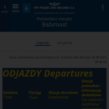
Wyświetlacz
Strona
Na
Dostępność
i
wróć
MENU
stacyjny
główna
udogodnienia
Wyświetlacz stacyjny:
Babimost
odjazdy
przyjazdy
Dane odświeżane są automatycznie. Ostatnia aktualizacja:
06.08.2026
08:42:06
ODJAZDY Departures
Stacje
pośrednie /
Informacje
Godzina
Stacja docelowa
Pociąg
dodatkowe
Time
Destination
Train
Via stations /
Additional
information