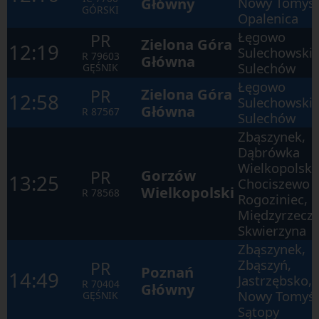
Główny
Nowy Tomyśl
w
GÓRSKI
ramach
Opalenica
otwartego
Łęgowo
PR
okna.
Zielona Góra
12:19
Sulechowskie
R
79603
Główna
Sulechów
GĘŚNIK
Łęgowo
Zielona Góra
PR
12:58
Sulechowskie
Główna
R
87567
Sulechów
Zbąszynek,
Dąbrówka
Wielkopolska
Gorzów
PR
13:25
Chociszewo
Wielkopolski
R
78568
Rogoziniec,
Międzyrzecz,
Skwierzyna
Zbąszynek,
Zbąszyń,
PR
Poznań
14:49
Jastrzębsko,
R
70404
Główny
Nowy Tomyśl
GĘŚNIK
Sątopy