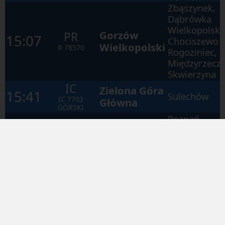
Zbąszynek,
Dąbrówka
Wielkopolska
Gorzów
PR
15:07
Chociszewo
Wielkopolski
R
78570
Rogoziniec,
Międzyrzecz,
Skwierzyna
IC
Zielona Góra
15:41
Sulechów
IC
7703
Główna
GÓRSKI
Poznań
Główny,
Konin,
Warszawa
IC
Lublin
16:04
Zachodnia,
IC
7200
Główny
Warszawa
STRZELECKI
Centralna,
Warszawa
Wschodnia
Zbąszynek,