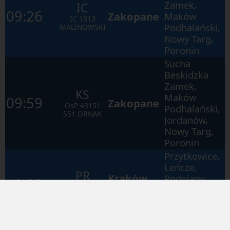
Zamek,
IC
09:26
Zakopane
Maków
IC
1313
Podhalański,
MALINOWSKI
Nowy Targ,
Poronin
Sucha
Beskidzka
Zamek,
KS
Maków
09:59
Zakopane
OsP
43151
Podhalański,
S51 ORNAK
Jordanów,
Nowy Targ,
Poronin
Przytkowice,
Leńcze,
PR
Kraków
Podolany,
10:02
K5
30536
Główny
Skawina,
JANOSIK
Kraków
Łagiewniki
Sucha