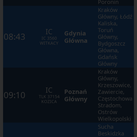
się
Poronin
po
Kraków
kolejnych
elementach
Główny, Łódź
w
Kaliska,
ramach
otwartego
Toruń
IC
Gdynia
okna.
08:43
Główny,
IC
3560
Główna
Bydgoszcz
WITKACY
Główna,
Gdańsk
Główny
Kraków
Główny,
Krzeszowice,
IC
Poznań
Zawiercie,
09:10
TLK
37154
Główny
Częstochowa
KOZICA
Stradom,
Ostrów
Wielkopolski
Sucha
Beskidzka