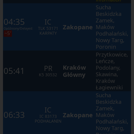
Sucha
Beskidzka
04:35
Zamek,
IC
Zakopane
Maków
TLK
53171
Opóźniony/Delayed:
Podhalański,
~5′
KARPATY
Nowy Targ,
Poronin
Przytkowice,
Leńcze,
Kraków
PR
Podolany,
05:41
Główny
Skawina,
K5
30532
Kraków
Łagiewniki
Sucha
Beskidzka
Zamek,
IC
06:33
Zakopane
Maków
IC
83173
Podhalański,
PODHALANIN
Nowy Targ,