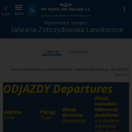
Wyświetlacz
Strona
Na
Dostępność
i
wróć
MENU
stacyjny
główna
udogodnienia
Wyświetlacz stacyjny:
Kalwaria Zebrzydowska Lanckorona
odjazdy
przyjazdy
Dane odświeżane są automatycznie. Ostatnia aktualizacja:
08.08.2026
04:17:50
ODJAZDY Departures
Stacje
pośrednie /
Stacja
Informacje
Godzina
P
Pociąg
docelowa
dodatkowe
Time
P
Train
Destination
Via stations /
Additional
information