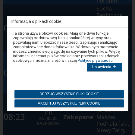
Poronin
Sucha
Beskidzka
Zamek,
KMŁ
Informacja o plikach cookie
06:59
Zakopane
Maków
K5P
39145
Uwaga,
Ta strona używa plików cookies. Mają one dwie funkcje:
Podhalański,
LUXTORPEDA
znajdujesz
zapewniają podstawową funkcjonalność tej witryny oraz
Nowy Targ,
się
pozwalają nam ulepszać nasze treści, zapisując i analizując
w
Poronin
zanonimizowane dane użytkownika. W dowolnym momencie
oknie
możesz zmienić swoją zgodę na używanie tych plików. Więcej
modalnym.
Przytkowice,
informacji na temat plików cookie oraz przetwarzaniu danych
W
osobowych można znaleźć w naszej
Polityce prywatności
.
Leńcze,
celu
PR
Ustawienia
Kraków
zamknięcia
Podolany,
07:20
okna
K5
30534
Główny
Skawina,
modalnego
PODHALE
wybierz
Kraków
którąś
Łagiewniki
z
ODRZUĆ WSZYSTKIE PLIKI COOKIE
opcji
Stronie,
dostępnych
Sucha
AKCEPTUJ WSZYSTKIE PLIKI COOKIE
na
końcu
Beskidzka,
PR
okna.
08:23
Zakopane
Maków
Wciśnij
K5
30505
tab
Podhalański,
KASPROWY
by
Nowy Targ,
poruszać