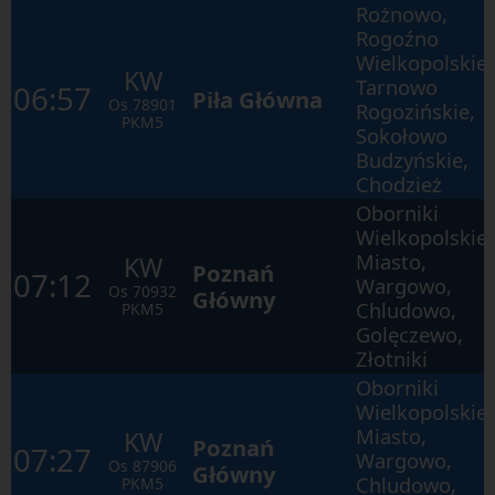
Rożnowo,
kolejnych
elementach
Rogoźno
w
Wielkopolskie,
ramach
KW
otwartego
Tarnowo
06:57
Piła Główna
okna.
Os
78901
Rogozińskie,
PKM5
Sokołowo
Budzyńskie,
Chodzież
Oborniki
Wielkopolskie
Miasto,
KW
Poznań
07:12
Wargowo,
Os
70932
Główny
Chludowo,
PKM5
Golęczewo,
Złotniki
Oborniki
Wielkopolskie
Miasto,
KW
Poznań
07:27
Wargowo,
Os
87906
Główny
Chludowo,
PKM5