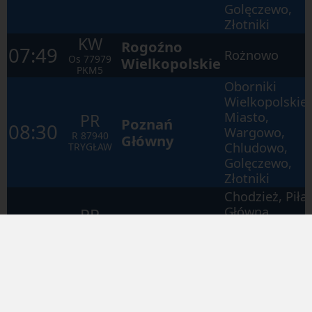
Golęczewo,
Złotniki
KW
Rogoźno
07:49
Rożnowo
Os
77979
Wielkopolskie
PKM5
Oborniki
Wielkopolskie
Miasto,
PR
Poznań
08:30
Wargowo,
R
87940
Główny
Chludowo,
TRYGŁAW
Golęczewo,
Złotniki
Chodzież, Piła
Główna,
PR
08:50
Kołobrzeg
Szczecinek,
R
78943
Białogard,
RADEW
Koszalin
Oborniki
Wielkopolskie
Miasto,
KW