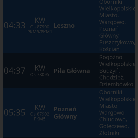
Oborniki
Wielkopolskie
Miasto,
KW
Wargowo,
04:33
Leszno
Os
87900
Poznań
PKM5/PKM1
Główny,
Puszczykowo,
Kościan
Rogoźno
Wielkopolskie,
KW
04:37
Piła Główna
Budzyń,
Os
78095
Chodzież,
Dziembówko
Oborniki
Wielkopolskie
Miasto,
KW
Poznań
05:35
Wargowo,
Os
87902
Główny
Chludowo,
PKM5
Golęczewo,
Złotniki