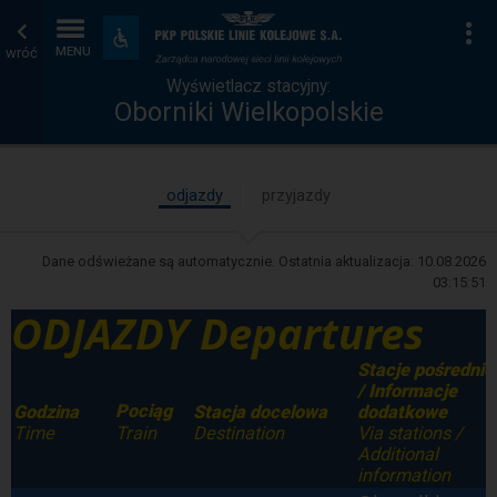
Wyświetlacz
Strona
Na
Dostępność
i
wróć
MENU
stacyjny
główna
udogodnienia
Wyświetlacz stacyjny:
Oborniki Wielkopolskie
odjazdy
przyjazdy
Dane odświeżane są automatycznie. Ostatnia aktualizacja:
10.08.2026
03:15:51
ODJAZDY Departures
Stacje pośrednie
/ Informacje
Pociąg
Godzina
Stacja docelowa
dodatkowe
Time
Destination
Via stations /
Train
Additional
information