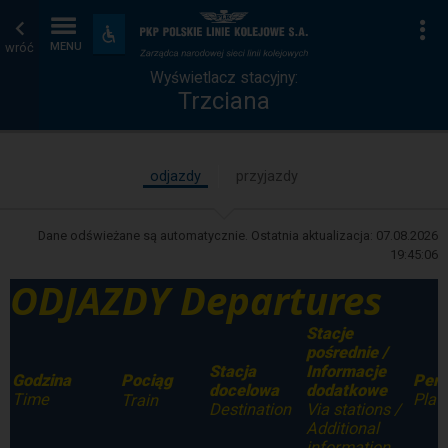
Wyświetlacz
Strona
Na
Dostępność
i
wróć
MENU
stacyjny
główna
udogodnienia
Wyświetlacz stacyjny:
Trzciana
odjazdy
przyjazdy
Dane odświeżane są automatycznie. Ostatnia aktualizacja:
07.08.2026
19:45:06
ODJAZDY Departures
Stacje
pośrednie /
Stacja
Informacje
Godzina
Per
Pociąg
docelowa
dodatkowe
Time
Plat
Train
Destination
Via stations /
Additional
information