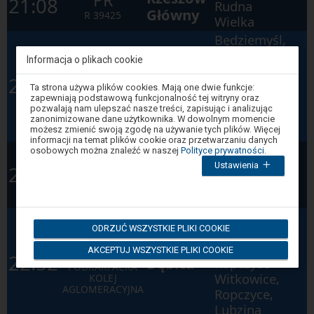
21:08
Rudna
Główny
R
39425
Wielka
Będziemyśl,
Sędziszów
Informacja o plikach cookie
Małopolski,
PR
21:47
Tarnów
Uwaga,
Ropczyce
Ta strona używa plików cookies. Mają one dwie funkcje:
znajdujesz
R
39456
zapewniają podstawową funkcjonalność tej witryny oraz
Witkowice,
się
pozwalają nam ulepszać nasze treści, zapisując i analizując
Ropczyce,
w
zanonimizowane dane użytkownika. W dowolnym momencie
oknie
Dębica
możesz zmienić swoją zgodę na używanie tych plików. Więcej
modalnym.
informacji na temat plików cookie oraz przetwarzaniu danych
W
PR
osobowych można znaleźć w naszej
Polityce prywatności
.
Świlcza,
celu
Rzeszów
Ustawienia
R
39863
zamknięcia
22:02
Rudna
okna
PODKARPACKA
Główny
Wielka
modalnego
KOLEJ
wybierz
AGLOMERACYJNA
którąś
Będziemyśl,
z
ODRZUĆ WSZYSTKIE PLIKI COOKIE
Sędziszów
opcji
PR
dostępnych
Małopolski,
AKCEPTUJ WSZYSTKIE PLIKI COOKIE
na
R
39822
22:52
Dębica
Ropczyce
końcu
PODKARPACKA
okna.
Witkowice,
KOLEJ
Wciśnij
AGLOMERACYJNA
Ropczyce,
tab
by
Lubzina
poruszać