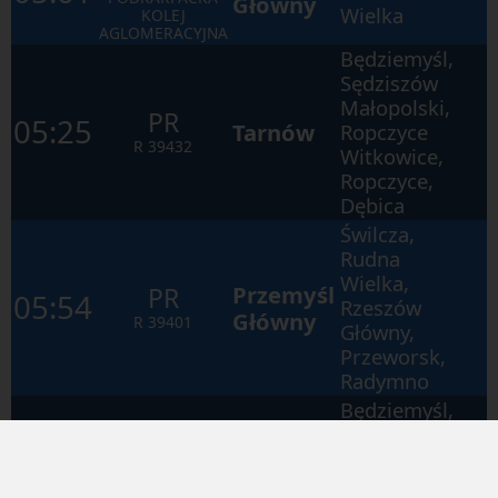
Główny
Wielka
KOLEJ
AGLOMERACYJNA
Będziemyśl,
Sędziszów
Małopolski,
PR
05:25
Tarnów
Ropczyce
R
39432
Witkowice,
Ropczyce,
Dębica
Świlcza,
Rudna
Wielka,
Przemyśl
PR
05:54
Rzeszów
Główny
R
39401
Główny,
Przeworsk,
Radymno
Będziemyśl,
Sędziszów
PR
Małopolski,
R
39800
05:54
Dębica
Ropczyce
PODKARPACKA