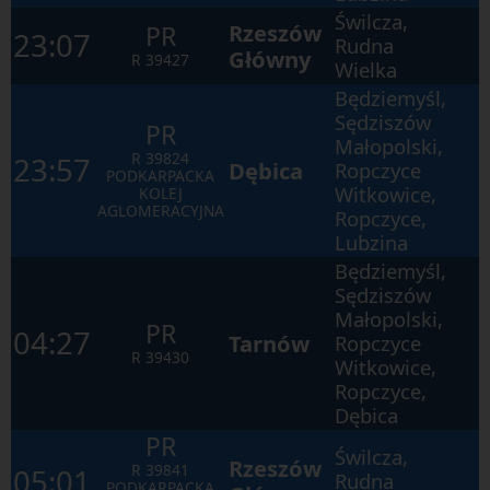
się
Świlcza,
Rzeszów
PR
po
23:07
Rudna
kolejnych
Główny
R
39427
Wielka
elementach
w
Będziemyśl,
ramach
otwartego
Sędziszów
PR
okna.
Małopolski,
R
39824
23:57
Dębica
Ropczyce
PODKARPACKA
Witkowice,
KOLEJ
AGLOMERACYJNA
Ropczyce,
Lubzina
Będziemyśl,
Sędziszów
Małopolski,
PR
04:27
Tarnów
Ropczyce
R
39430
Witkowice,
Ropczyce,
Dębica
PR
Świlcza,
Rzeszów
R
39841
05:01
Rudna
PODKARPACKA