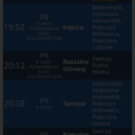
Będziemyśl,
Sędziszów
PR
Małopolski,
R
39818
19:52
Dębica
Ropczyce
PODKARPACKA
Witkowice,
KOLEJ
AGLOMERACYJNA
Ropczyce,
Lubzina
PR
Świlcza,
Rzeszów
R
39861
20:12
Rudna
PODKARPACKA
Główny
Wielka
KOLEJ
AGLOMERACYJNA
Będziemyśl,
Sędziszów
Małopolski,
PR
20:38
Tarnów
Ropczyce
R
39454
Witkowice,
Ropczyce,
Dębica
Świlcza,
Rzeszów
PR