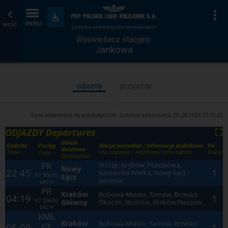
Wyświetlacz
Strona
Na
Dostępność
i
wróć
MENU
stacyjny
główna
udogodnienia
Wyświetlacz stacyjny:
Jankowa
odjazdy
przyjazdy
Dane odświeżane są automatycznie. Ostatnia aktualizacja:
07.08.2026 22:15:22
ODJAZDY Departures
⛶
Stacja
Godzina
Stacje pośrednie / Informacje dodatkowe
Tor
Pociąg
docelowa
Time
Via stations / Additional information
Track
Train
Destination
PR
Stróże, Grybów, Ptaszkowa,
Nowy
22:45
1
Kamionka Wielka, Nowy Sącz
K7
30605
Sącz
Jamnica
LACH
PR
Kraków
Bobowa-Miasto, Tarnów, Brzesko
04:19
1
K7
30606
Główny
Okocim, Bochnia, Kraków Płaszów
LACH
KMŁ
Kraków
Bobowa-Miasto, Tarnów, Brzesko
05:09
1
K7P