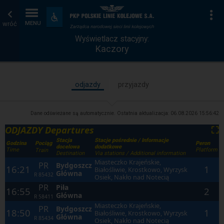
Wyświetlacz
Strona
Na
Dostępność
i
wróć
MENU
stacyjny
główna
udogodnienia
Wyświetlacz stacyjny:
Kaczory
odjazdy
przyjazdy
Dane odświeżane są automatycznie. Ostatnia aktualizacja:
06.08.2026 15:56:42
ODJAZDY Departures
⛶
Stacja
Stacje pośrednie / Informacje
Godzina
Peron
Pociąg
docelowa
dodatkowe
Time
Platform
Train
Destination
Via stations / Additional information
Miasteczko Krajeńskie,
PR
Bydgoszcz
16:21
1
Białośliwie, Krostkowo, Wyrzysk
Główna
R
85432
Osiek, Nakło nad Notecią
PR
Piła
16:55
2
Główna
R
58411
Miasteczko Krajeńskie,
PR
Bydgoszcz
18:50
1
Białośliwie, Krostkowo, Wyrzysk
Główna
R
85434
Osiek, Nakło nad Notecią