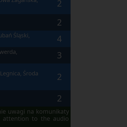
2
2
ubań Śląski,
4
swerda,
3
 Legnica, Środa
2
2
nie uwagi na komunikaty
 attention to the audio