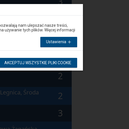
3
ań, Żary,
2
pozwalają nam ulepszać nasze treści,
używanie tych plików. Więcej informacji
3
Ustawienia
ubań Śląski,
3
AKCEPTUJ WSZYSTKIE PLIKI COOKIE
2
 Legnica, Środa
2
3
kowa Żagańska,