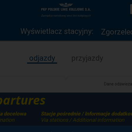
Wyświetlacz
Strona
stacyjny
główna
Wyświetlacz stacyjny:
Zgorzele
odjazdy
przyjazdy
Dane odświeżan
artures
ja docelowa
Stacje pośrednie / Informacje dodatko
nation
Via stations / Additional information