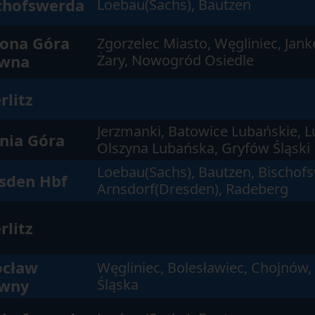
chofswerda
Loebau(Sachs), Bautzen
lona Góra
Zgorzelec Miasto, Węgliniec, Jan
wna
Żary, Nowogród Osiedle
rlitz
Jerzmanki, Batowice Lubańskie, L
enia Góra
Olszyna Lubańska, Gryfów Śląski
Loebau(Sachs), Bautzen, Bischof
sden Hbf
Arnsdorf(Dresden), Radeberg
rlitz
cław
Węgliniec, Bolesławiec, Chojnów,
wny
Śląska