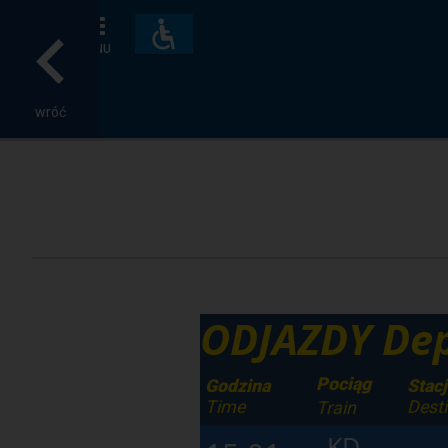
Dostępność
i
MENU
udogodnienia
wróć
ODJAZDY Dep
Pociąg
Godzina
Stac
Time
Desti
Train
KD