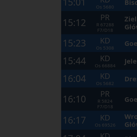
15:01
Bis
Os
5680
PR
Zie
15:12
R
67288
Głó
F7/D18
KD
15:23
Goe
Os
5308
KD
15:44
Jel
Os
66884
KD
16:04
Dre
Os
5682
PR
16:10
Goe
R
5824
F7/D18
Wro
KD
16:17
Głó
Os
69526
KD