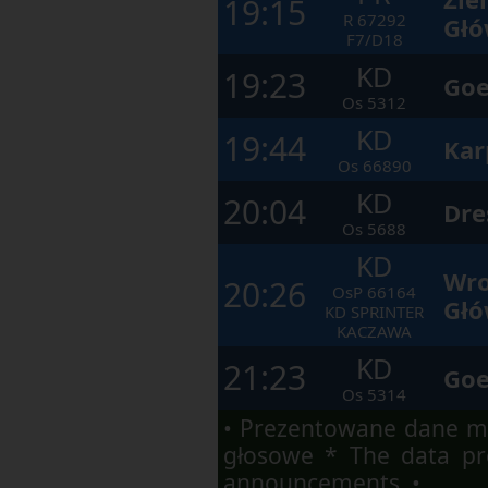
19:15
się
R
67292
po
Głó
kolejnych
F7/D18
elementach
KD
w
19:23
Goe
ramach
Os
5312
otwartego
okna.
KD
19:44
Kar
Os
66890
KD
20:04
Dre
Os
5688
KD
Wro
20:26
OsP
66164
Głó
KD SPRINTER
KACZAWA
KD
21:23
Goe
Os
5314
• Prezentowane dane ma
głosowe * The data pre
announcements. •