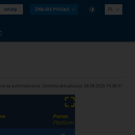
Zmień
Infotip
ZNAJDŹ POCIĄG
PL
kontrast
na
stronie
c
e są automatycznie. Ostatnia aktualizacja:
08.08.2026 14:38:31
⛶
we
Peron
Platform