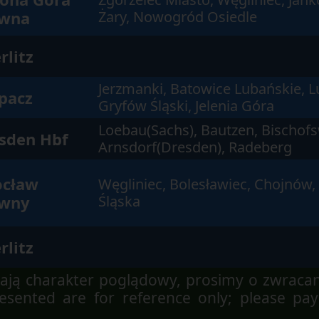
wna
Żary, Nowogród Osiedle
rlitz
Jerzmanki, Batowice Lubańskie, L
pacz
Gryfów Śląski, Jelenia Góra
Loebau(Sachs), Bautzen, Bischof
sden Hbf
Arnsdorf(Dresden), Radeberg
cław
Węgliniec, Bolesławiec, Chojnów,
wny
Śląska
rlitz
ją charakter poglądowy, prosimy o zwraca
sented are for reference only; please pay