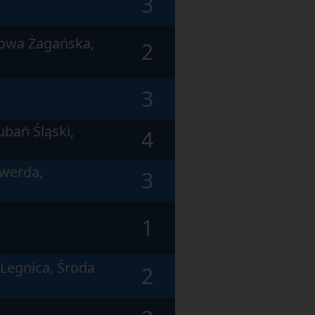
3
kowa Żagańska,
2
3
ubań Śląski,
4
swerda,
3
1
 Legnica, Środa
2