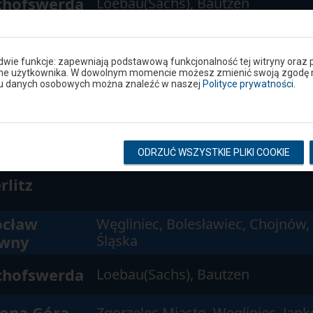
chofswerda
Loebau(Sachs), Bautzen
lona Góra
Węgliniec, Jankowa Żagańska, Żag
wna
Nowogród Osiedle
 dwie funkcje: zapewniają podstawową funkcjonalność tej witryny oraz 
ane użytkownika. W dowolnym momencie możesz zmienić swoją zgodę na 
niu danych osobowych można znaleźć w naszej
Polityce prywatności
.
rlitz
Jerzmanki, Batowice Lubańskie, L
enia Góra
Olszyna Lubańska, Gryfów Śląski
ODRZUĆ WSZYSTKIE PLIKI COOKIE
rlitz
cław
Węgliniec, Bolesławiec, Chojnów,
wny
Śląska
chofswerda
Loebau(Sachs), Bautzen
lona Góra
Zgorzelec Miasto, Węgliniec, Jan