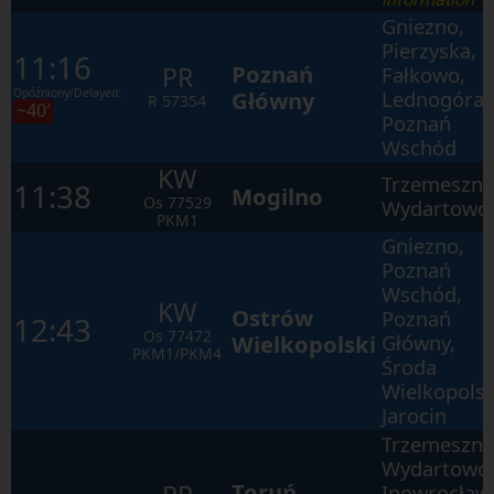
Gniezno,
Pierzyska,
11:16
Poznań
PR
Fałkowo,
Opóźniony/Delayed:
Główny
Lednogóra,
R
57354
~40′
Poznań
Wschód
KW
Trzemeszno
11:38
Mogilno
Os
77529
Wydartowo
PKM1
Gniezno,
Poznań
Wschód,
KW
Ostrów
Poznań
12:43
Os
77472
Wielkopolski
Główny,
PKM1/PKM4
Środa
Wielkopolsk
Jarocin
Trzemeszno
Wydartowo
Toruń
Inowrocław