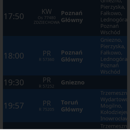
Gniezno,
Pierzyska,
KW
Poznań
Fałkowo,
17:50
Os
77480
Główny
Lednogóra,
ZDZIECHOWA
Poznań
Wschód
Gniezno,
Pierzyska,
Poznań
PR
Fałkowo,
18:00
Główny
Lednogóra,
R
57360
Poznań
Wschód
PR
19:30
Gniezno
R
57252
Trzemeszno
Wydartowo
Toruń
PR
19:57
Mogilno,
Główny
R
75205
Kołodziejew
Inowrocław
Trzemeszno