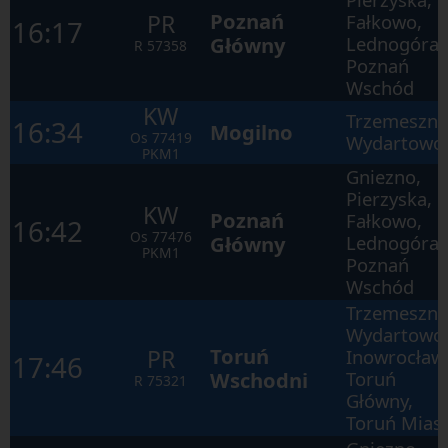
tab
Poznań
PR
Fałkowo,
by
16:17
poruszać
Główny
Lednogóra,
R
57358
się
Poznań
po
kolejnych
Wschód
elementach
KW
w
Trzemeszno
16:34
ramach
Mogilno
Os
77419
Wydartowo
otwartego
PKM1
okna.
Gniezno,
Pierzyska,
KW
Poznań
Fałkowo,
16:42
Os
77476
Główny
Lednogóra,
PKM1
Poznań
Wschód
Trzemeszno
Wydartowo
Toruń
PR
Inowrocław
17:46
Wschodni
Toruń
R
75321
Główny,
Toruń Mias