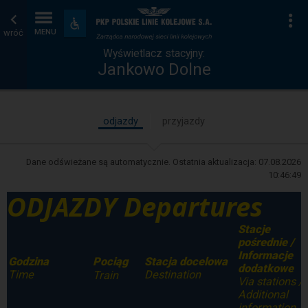
Wyświetlacz
Strona
Na
Dostępność
i
wróć
MENU
stacyjny
główna
udogodnienia
Wyświetlacz stacyjny:
Jankowo Dolne
odjazdy
przyjazdy
Dane odświeżane są automatycznie. Ostatnia aktualizacja:
07.08.2026
10:46:49
ODJAZDY Departures
Stacje
pośrednie /
Informacje
Godzina
Stacja docelowa
Pociąg
dodatkowe
Time
Destination
Train
Via stations /
Additional
information