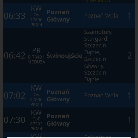
KW
Poznań
06:33
1
Poznań Wola
Os
Główny
77896
PKM4
Szamotuły,
Stargard,
Szczecin
PR
Dąbie,
06:42
2
Świnoujście
R
78401
Szczecin
MEDUZA
Główny,
Szczecin
Dąbie
KW
Poznań
07:02
1
Poznań Wola
Os
Główny
87806
PKM4
KW
Poznań
07:30
1
OsP
Główny
87202
PKM4
KW
Rokietnica,