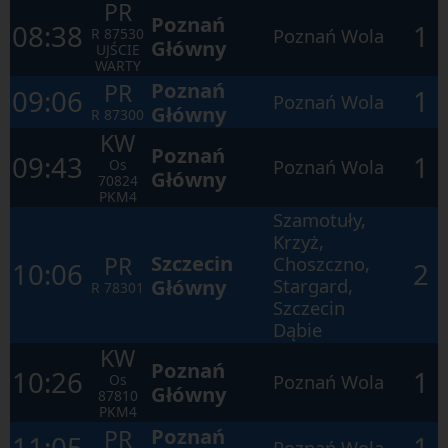
PR
w
Poznań
ramach
08:38
1
Poznań Wola
R
87530
otwartego
Główny
UJŚCIE
okna.
WARTY
Poznań
PR
09:06
1
Poznań Wola
Główny
R
87300
KW
Poznań
09:43
1
Poznań Wola
Os
Główny
70824
PKM4
Szamotuły,
Krzyż,
Szczecin
PR
Choszczno,
10:06
2
Główny
Stargard,
R
78301
Szczecin
Dąbie
KW
Poznań
10:26
1
Poznań Wola
Os
Główny
87810
PKM4
Poznań
PR
11:05
1
Poznań Wola