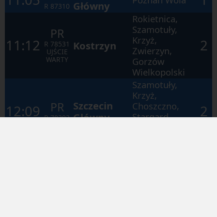
Główny
R
87310
Rokietnica,
Szamotuły,
PR
Krzyż,
11:12
2
Kostrzyn
R
78531
Zwierzyn,
UJŚCIE
WARTY
Gorzów
Wielkopolski
Szamotuły,
Krzyż,
Szczecin
PR
Choszczno,
12:09
2
Główny
Stargard,
R
78303
Szczecin
Dąbie
Poznań
PR
12:59
1
Poznań Wola
Główny
R
87400
Rokietnica,
KW
Pamiątkowo,
13:08
2
Krzyż
Os
Baborówko,
78201
Szamotuły,
PKM4