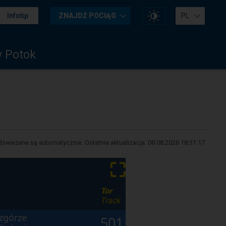
Zmień
Infotip
ZNAJDŹ POCIĄG
PL
kontrast
na
stronie
 Potok
świeżane są automatycznie. Ostatnia aktualizacja:
08.08.2026 18:31:17
⛶
Tor
Track
zgórze
501