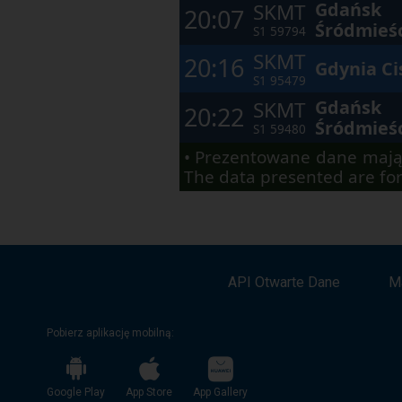
Gdańsk
SKMT
elementach
20:07
w
Śródmieś
S1
59794
ramach
otwartego
SKMT
20:16
okna.
Gdynia C
S1
95479
Gdańsk
SKMT
20:22
Śródmieś
S1
59480
• Prezentowane dane mają
The data presented are for
API Otwarte Dane
M
Pobierz aplikację mobilną:
Google Play
App Store
App Gallery