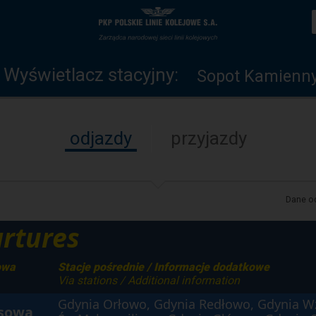
Wyświetlacz
Strona
stacyjny
główna
Wyświetlacz stacyjny:
Sopot Kamienny
odjazdy
przyjazdy
Dane od
rtures
owa
Stacje pośrednie / Informacje dodatkowe
Via stations / Additional information
Gdynia Orłowo, Gdynia Redłowo, Gdynia W
isowa