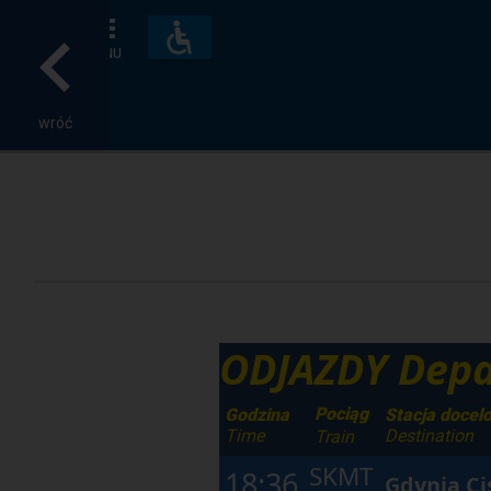
Dostępność
i
MENU
udogodnienia
wróć
ODJAZDY Depa
Pociąg
Godzina
Stacja docel
Time
Destination
Train
SKMT
18:36
Gdynia C