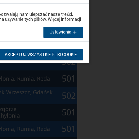
sk Wrzeszcz, Gdańsk
502
pozwalają nam ulepszać nasze treści,
używanie tych plików. Więcej informacji
501
lonia, Rumia, Reda
Ustawienia
zgórze
501
hylonia
AKCEPTUJ WSZYSTKIE PLIKI COOKIE
sk Wrzeszcz, Gdańsk
502
501
lonia, Rumia, Reda
sk Wrzeszcz, Gdańsk
502
zgórze
501
hylonia
501
lonia, Rumia, Reda