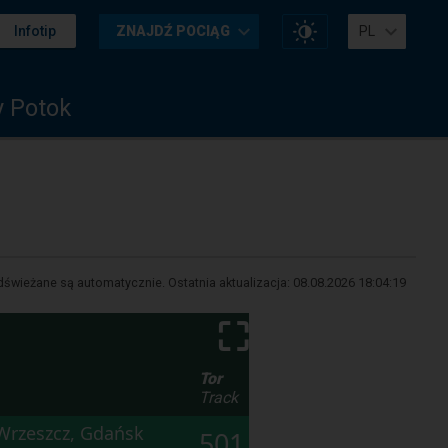
Zmień
Infotip
ZNAJDŹ POCIĄG
PL
kontrast
na
stronie
 Potok
świeżane są automatycznie. Ostatnia aktualizacja:
08.08.2026 18:04:19
⛶
Tor
Track
Wrzeszcz, Gdańsk
501