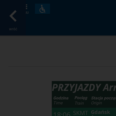
Dostępność
i
MENU
udogodnienia
wróć
PRZYJAZDY Arr
Pociąg
Godzina
Stacja począ
Time
Origin
Train
Gdańsk
SKMT
18:06