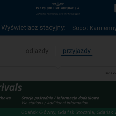
Wyświetlacz
Strona
stacyjny
główna
Wyświetlacz stacyjny:
Sopot Kamienny
odjazdy
przyjazdy
Dane od
ivals
tkowa
Stacje pośrednie / Informacje dodatkowe
Via stations / Additional information
Gdańsk Główny, Gdańsk Stocznia, Gdańsk 