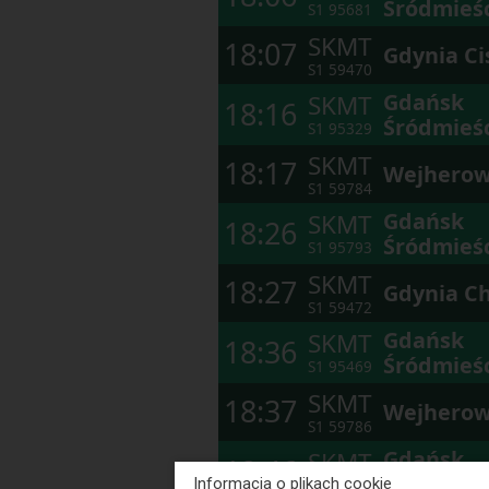
Śródmieś
S1
95681
SKMT
18:07
Gdynia C
S1
59470
Gdańsk
SKMT
18:16
Śródmieś
S1
95329
SKMT
18:17
Wejhero
S1
59784
Gdańsk
SKMT
18:26
Śródmieś
S1
95793
SKMT
18:27
Gdynia Ch
S1
59472
Gdańsk
SKMT
18:36
Śródmieś
S1
95469
SKMT
18:37
Wejhero
S1
59786
Gdańsk
SKMT
18:46
Śródmieś
Informacja o plikach cookie
S1
95795