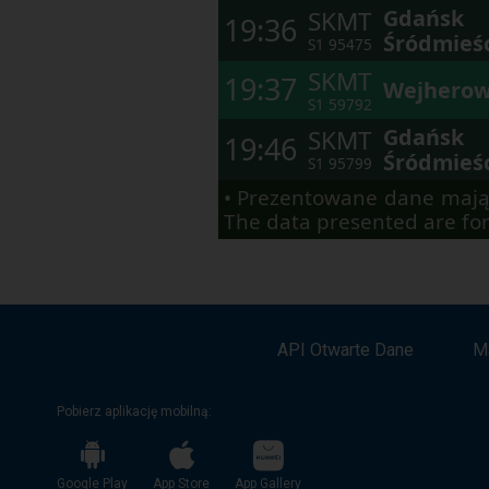
elementach
Gdańsk
SKMT
19:36
w
Śródmieś
S1
95475
ramach
otwartego
SKMT
19:37
okna.
Wejhero
S1
59792
Gdańsk
SKMT
19:46
Śródmieś
S1
95799
• Prezentowane dane mają
The data presented are for
API Otwarte Dane
M
Pobierz aplikację mobilną:
Google Play
App Store
App Gallery